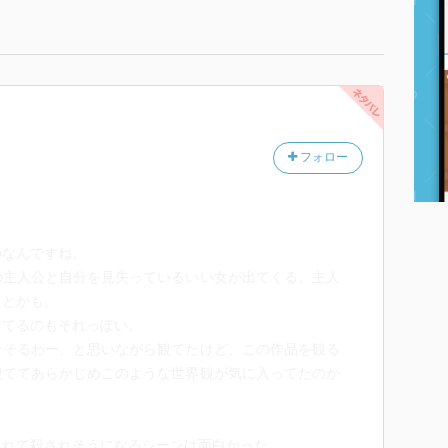
フォロー
のなんですね。
の主人公と自分を見失っているいい女が出てくる。主人
りとかも。
けてるのもそれっぽい。
そそるわー、と思いながら観てたけど、この作品を観る
観ててあらかじめこのような世界観が気に入ってたのか
られて殺されそうになるシーンは面白かった。