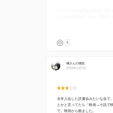
レプリカントは寿命は4年で、徐々
こういう設定は良いのに、背景カ
雑然とした街並みは香港がモデル
大型スクリーンに映る芸者
意味がない漢字の看板が笑えた
5
当時の歌舞伎町をヒントにしたそ
「電気羊～」は原案
橘
さん
の感想
続編は見なくていいな
2024年1月7日
去年入会した読書会みたいな会で、
とかと言ってたら「映画→小説で
で、映画から観ました。