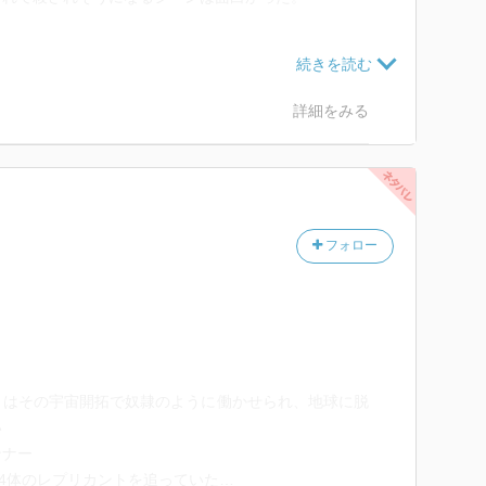
プリたちの思いは私たち人間と何ら変わりないので切な
詳細をみる
が観れるぞ!
フォロー
トはその宇宙開拓で奴隷のように働かせられ、地球に脱
い
ンナー
、4体のレプリカントを追っていた…