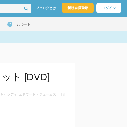
ブクログとは
新規会員登録
ログイン
サポート
ト [DVD]
・キャシディ エドワード・ジェームズ・オル