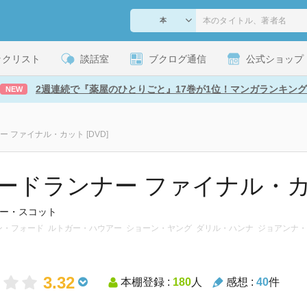
ックリスト
談話室
ブクログ通信
公式ショップ
2週連続で『薬屋のひとりごと』17巻が1位！マンガランキング
NEW
 ファイナル・カット [DVD]
ードランナー ファイナル・カッ
ー・スコット
リソン・フォード ルトガー・ハウアー ショーン・ヤング ダリル・ハンナ ジョアンナ
3.32
本棚登録 :
180
人
感想 :
40
件