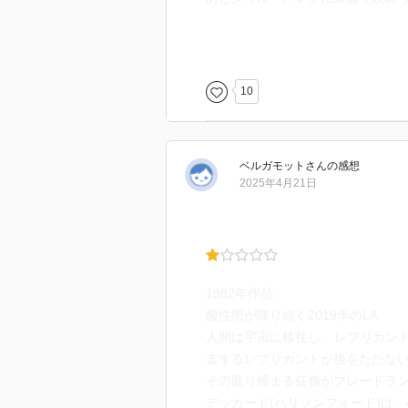
「死んでしまうのが嫌」というレ
い。
10
でもラストは吃驚した。
絶対つづきあるじゃん。
みんなよく我慢したなあ。
ベルガモット
さん
の感想
2025年4月21日
これで『ブレードランナー2049』
楽しみ～♪
1982年作品
酸性雨が降り続く2019年のLA
人間は宇宙に移住し、レプリカン
走するレプリカントが後をたたな
その取り締まる任務がブレードラ
デッカード(ハリソンフォード)は