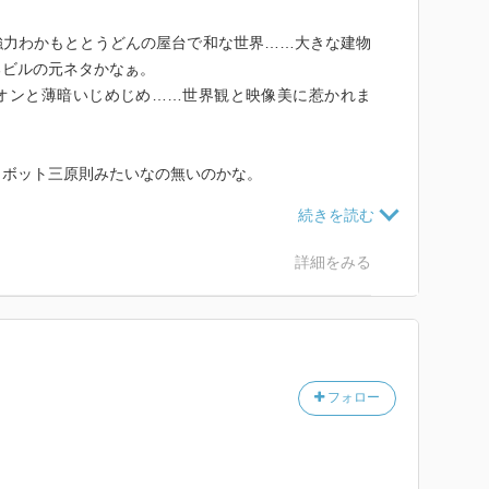
強力わかもととうどんの屋台で和な世界……大きな建物
るビルの元ネタかなぁ。
オンと薄暗いじめじめ……世界観と映像美に惹かれま
ロボット三原則みたいなの無いのかな。
賞金稼ぎとは…治安悪そうなのがわかりました。
は惹かれず、レプリカントのロイのほうに感情移入して
詳細をみる
詩的。
ら、北斗の拳のラオウのモデルが、『ブレードランナ
のか。
フォロー
は電気羊の夢を見るか？」が読めそうかというとそうで
たのでいけるかなぁ。
度」「侍女の物語」を読んでからにしよう。。ディストピア