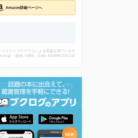
Amazon詳細ページへ
ィリエイトプログラムによる収益を得ています
n.co.jp ・映画 / ISBN・EAN: 4548967342147