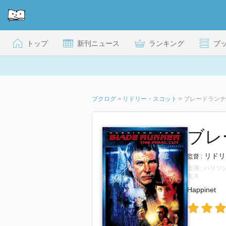
トップ
新刊ニュース
ランキング
ブ
ブクログ
>
リドリー・スコット
>
ブレードランナー
ブレ
リドリ
監督 :
出演 : ハ
モス
Happinet