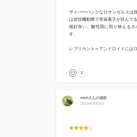
サイバーパンクなロサンゼルスは
は攻殻機動隊で草薙素子が住んで
格好良い。酸性雨に照り映えるネ
す。
レプリカント＝アンドロイドには
警察でなく、レプリカントを狙う
ブレードランナーのデッカードに
2
しまいます。哀しみとか、表現が
なんかこの感じ既視感…と思った
ー』のルドガー・ハウアーさんな
mich
さん
の感想
2019年9月8日
これを経て、原作「アンドロイド
もない……「高い城の男」は読め
積んでる「1984」「華氏451