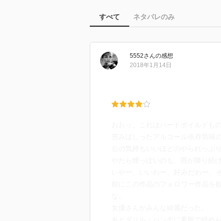
すべて
ネタバレのみ
5552
さん
の感想
2018年1月14日
おおっ、これはハードボイルドも
苦みばしったアルコール依存気味
公の気持ちいいほどのやられっぷ
やたら煙っぽいのも、雨が降り続
いやー、いいわー、好みだわー、
前にこの作品のフォロワー作品を
な。
女優さんがみんな綺麗だった。
あとダリル・ハンナに素股で絞め