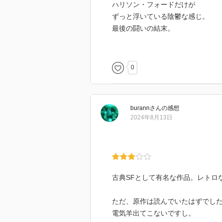
ハリソン・フォードだけが
ずっと浮いている陰鬱な感じ。
最後の闘いの結末。
それが美しく思えてしまった感じ
英語もっと勉強してまた観よう映
間違いなく入りますね、これは。
0
burann
さん
の感想
2024年8月13日
古典SFとして有名な作品。レトロ
ただ、原作は読んでいたはずでし
電気羊出てこないですし。