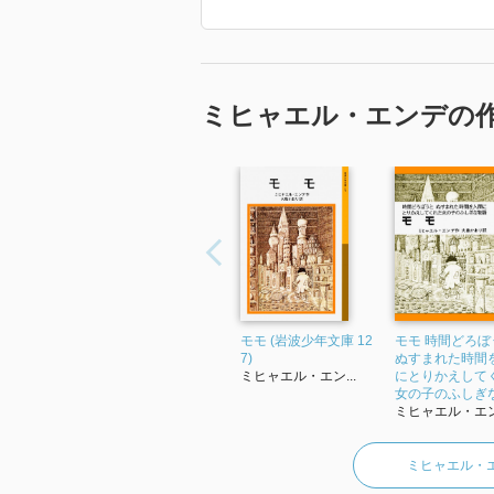
ある。『モモ』の装画・挿絵はエンデ
草稿、ノート、写真、書簡、自筆原画
常設展示されている。
「2026年 『影の縫製機』 で使われ
ミヒャエル・エンデの
モモ (岩波少年文庫 12
モモ 時間どろぼ
7)
ぬすまれた時間
ミヒャエル・エン...
にとりかえして
女の子のふしぎな.
ミヒャエル・エン.
ミヒャエル・