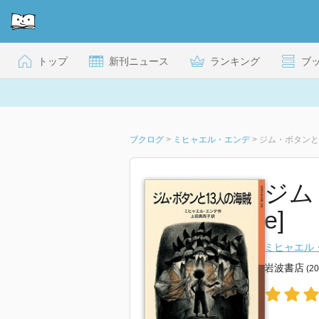
トップ
新刊ニュース
ランキング
ブ
ブクログ
>
ミヒャエル・エンデ
>
ジム・ボタンと1
ジム
e]
ミヒャエル
岩波書店
(2