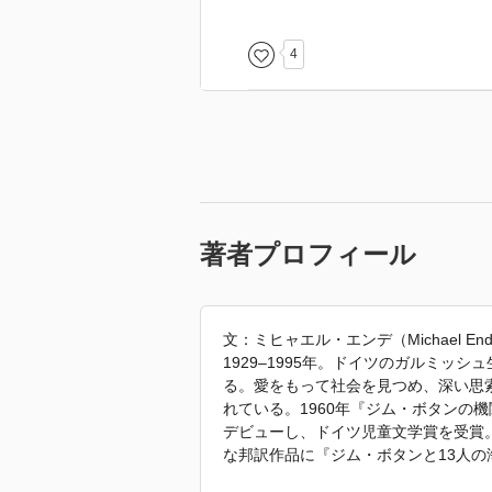
ずっと大切にしておきたいものが
4
著者プロフィール
文：ミヒャエル・エンデ（Michael En
1929–1995年。ドイツのガルミッ
る。愛をもって社会を見つめ、深い思
れている。1960年『ジム・ボタンの
デビューし、ドイツ児童文学賞を受賞
な邦訳作品に『ジム・ボタンと13人
—』『魔法のカクテル』『魔法の学校