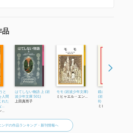
自身が描いたもの。長野県の信濃町黒姫童話館に、原稿や
、愛用品などのエンデの関連資料が多く所蔵され、一部が
ていた紹介文から引用しています。」
作品
うと
はてしない物語 上 (岩
モモ (岩波少年文庫)
鏡のなかの鏡―迷宮
を人間
波少年文庫 501)
ミヒャエル・エン...
(岩波現代文庫 文芸2
くれた
上田真而子
8)
..
ミヒャエル・エン...
..
エンデの作品ランキング・新刊情報へ