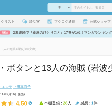
ックリスト
談話室
ブクログ通信
公式ショップ
2週連続で『薬屋のひとりごと』17巻が1位！マンガランキング
NEW
3人の海賊 (岩波少年文庫)
・ボタンと13人の海賊 (岩波少年文
・エンデ
上田真而子
011年9月16日発売)
4.50
本棚登録 :
28
人
感想 :
1
件