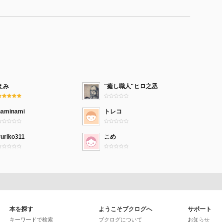
えみ
"癒し職人"ヒロ之丞
naminami
トレコ
yuriko311
こめ
本を探す
ようこそブクログへ
サポート
キーワードで検索
ブクログについて
お知らせ