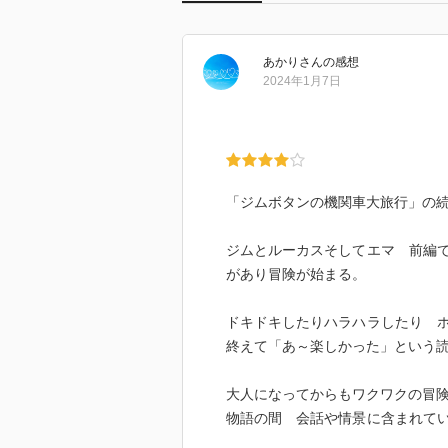
あかり
さん
の感想
2024年1月7日
「ジムボタンの機関車大旅行」の
ジムとルーカスそしてエマ 前編
があり冒険が始まる。
ドキドキしたりハラハラしたり 
終えて「あ～楽しかった」という
大人になってからもワクワクの冒
物語の間 会話や情景に含まれて
の魅力かも…