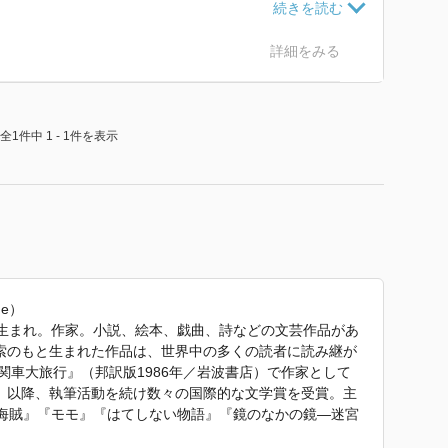
見つかるかもしれない
詳細をみる
全1件中 1 - 1件を表示
de）
シュ生まれ。作家。小説、絵本、戯曲、詩などの文芸作品があ
索のもと生まれた作品は、世界中の多くの読者に読み継が
機関車大旅行』（邦訳版1986年／岩波書店）で作家として
。以降、執筆活動を続け数々の国際的な文学賞を受賞。主
の海賊』『モモ』『はてしない物語』『鏡のなかの鏡—迷宮
—エンデのメルヒェン集』（以上すべて岩波書店）などが