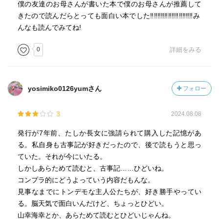
僕の友達のお母さんが書いた本で僕のお母さんが推薦して
男女の描写が多いが、
きたので読んだらとっても面白い本でした‼︎‼︎‼︎‼︎‼︎‼︎‼︎‼︎‼︎‼︎‼︎‼︎み
その分読みやすいなと感じた。
んなも読んでみてね!
これは古事記の上巻だけなので、
0
詳細をみる
中巻、下巻も必ず読もうと思った。
こういう、何かに分野にとっかした女性の著者の本は、
yosimiko0126yumさん
フォロー
意見が偏りすぎていて読みにくい本がおおい印象だが、
小野寺さんの本は非常におもしろく、
3
2024.08.08
途中で読むのをやめられなかった。
発行が7年前、たしか長女に強請られて購入した記憶があ
これくらいわかりやすくかみ砕いた本であれば、
る。私自身も古事記が好きだったので、後で読もうと思っ
歴史に興味がないひとでも、読んでて楽しいと感じること
ていた。それが今にいたる。
ができると思う。
しかしあらためて読むと、古事記……ひどいね。
コンプラ的にどうよっていう内容だもんな。
見事なまでにトンデモな主人公たちが、好き勝手やってい
る。脳天気で面白いんだけど、ちょっとひどい。
山幸海幸とか、あらためて読むとひどいじゃんね。