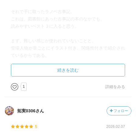
それで手に取ったラノベ古事記。
これは、図書館にあった古事記の本のなかでも、
読みやすいベスト３に入ると思う。
まず、難しい感じが使われていないことと、
登場人物が章ごとにイラスト付き、関係性付きで紹介され
ているからである。
他の本は、文章だけで書かれているので、
続きを読む
やはりわかりにくいが、この本はとてもわかりやすかった
し、古事記を初めて読む人にはおすすめできる。
1
詳細をみる
それでも、１度しか出てこない神様がいたり、
なんども「この人だれだっけ」となったけれど、
拓実0306さん
フォロー
こちらの本を一冊読むことで、ほかの古事記の本を読むハ
ードルはいっきに下がると感じた。
5
2026.02.07
かなりカジュアルにかかれているし、