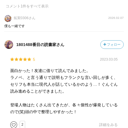
六章：息子オオナムチが激動で忙しい！なんかずっと出て
コメント
1
件をすべて表示
くるカムムスヒ、やはりいいキャラしてる
七章：オオナムチ、改めオオクニヌシが主人公です。かっ
拓実0306さん
2026.02.07
こよ。
僕も一緒です
八章：オオクニヌシ改め八千矛に（泣）→立場が変わって
悩みが変わった人の典型ですき→国造りの喜びがやっとで
てきて感極まる
1801488番目の読書家さん
フォロー
九章：相撲の起源って国賭けてたんか。
十章：誓約出産あぶなすぎるよサクヤたん…
5
2023.03.05
十一章：サメになったんだよな君は♪→神武天皇の記録って
面白かった！友達に借りて読んでみました。
ここからなんだ！！
ラノベ、と言う通りで説明もフランクな言い回しが多く、
跋：いやーほんと阿礼も安麻呂もお疲れ様でした！！おも
セリフも本当に現代人が話しているかのよう…！ぐんぐん
しろかった！阿礼って実際にもこんな可愛い感じなんか
読み進めることができました。
な。
登場人物はたくさん出てきたが、各々個性が爆発している
ので(笑)頭の中で整理しやすかった！
2
詳細をみる