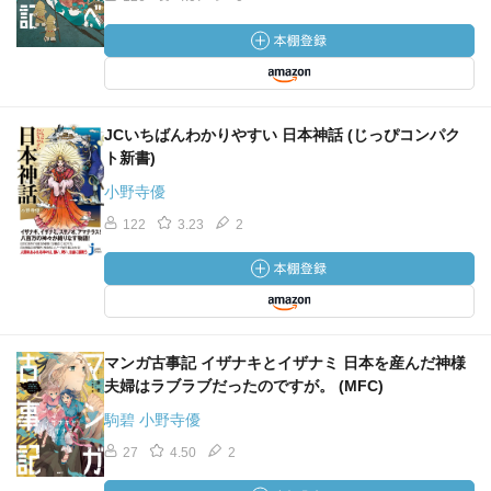
JCいちばんわかりやすい 日本神話 (じっぴコンパク
ト新書)
小野寺優
122
3.23
2
マンガ古事記 イザナキとイザナミ 日本を産んだ神様
夫婦はラブラブだったのですが。 (MFC)
駒碧 小野寺優
27
4.50
2