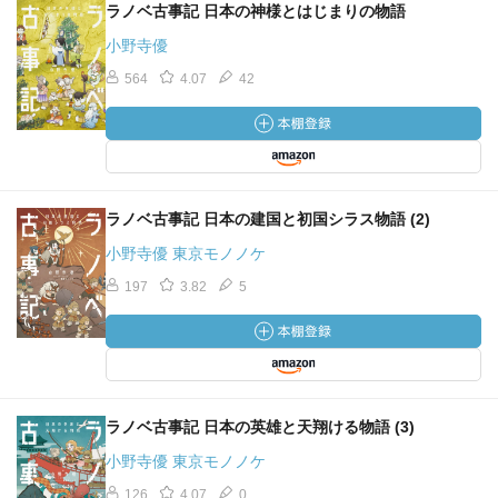
ラノベ古事記 日本の神様とはじまりの物語
小野寺優
564
4.07
42
ラノベ古事記 日本の建国と初国シラス物語 (2)
小野寺優 東京モノノケ
197
3.82
5
ラノベ古事記 日本の英雄と天翔ける物語 (3)
小野寺優 東京モノノケ
126
4.07
0