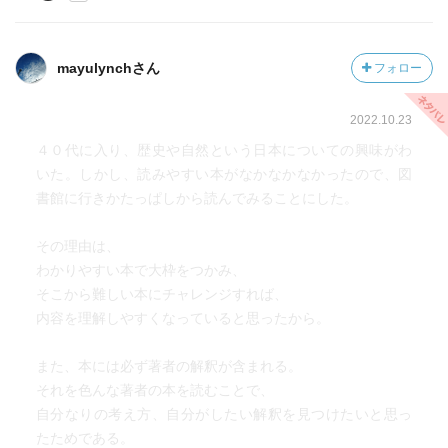
mayulynchさん
フォロー
2022.10.23
４０代に入り、歴史や自然という日本についての興味がわ
いた。しかし、読みやすい本がなかなかなかったので、図
書館に行きかたっぱしから読んでみることにした。
その理由は、
わかりやすい本で大枠をつかみ、
そこから難しい本にチャレンジすれば、
内容を理解しやすくなっていると思ったから。
また、本には必ず著者の解釈が含まれる。
それを色んな著者の本を読むことで、
自分なりの考え方、自分がしたい解釈を見つけたいと思っ
たためである。