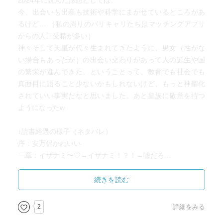
2024年に読んだ感想としては、
今、出会いも出産も技術や科学にまかせているところがあ
るけど… （私の周りのバリキャリたちはマッチングアプリ
からの人工受精が多い）
神々そして天皇が代々生まれてきたように、男女（性がな
い場合もあったが）の出会い交わりがあって人の誕生や国
の繁栄が進んできた、ということって、教育でも社会でも
真面目に語ること少ないかもしれないけど、もっと神聖化
されていい事実だなと思いました。あと皇族に敬意を持つ
ようになったw
↓読書経過の様子（ネタバレ）
序：安万侶かわいい
一章：イザナミ〜♡→イザナミ！？！→嘘だろ…
二章：わかる。イザナミのためなら死んでもいい。
三章：神が続々生まれるエフェクト、気持ちいい。
続きを読む
四章：アマテラス様についていきます！オモイカネNice！
ウズメGJ！
2
詳細をみる
五章：えっクシナダヒメはそれでいいの…？