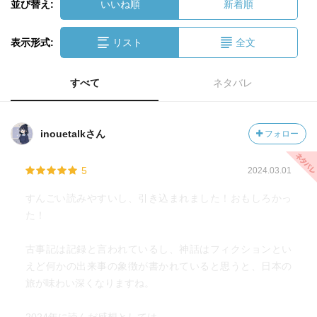
並び替え:
いいね順
新着順
表示形式:
リスト
全文
すべて
ネタバレ
inouetalkさん
フォロー
5
2024.03.01
すんごい読みやすいし、引き込まれました！おもしろかっ
た！
古事記は記録と言われているし、神話はフィクションとい
えど何かの出来事の象徴が書かれていると思うと、日本の
旅が味わい深くなりますね。