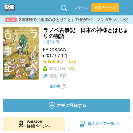
ログイン
新規会員登録
2週連続で『薬屋のひとりごと』17巻が1位！マンガランキング
NEW
ラノベ古事記 日本の神様とはじま
りの物語
小野寺優
KADOKAWA
(2017.07.12)
4.25
本棚登録:
52
人
感想:
6
件
紙の本
本棚に登録する
Amazon
購入ストア一覧
詳細ページへ