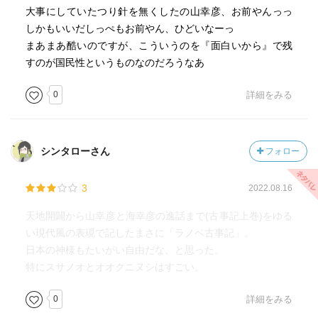
大事にしていたつり針を無くしたの山幸彦、お前やんっっ
しかもいいだしっぺもお前やん、ひどいなーっ
まあまあ酷いのですが、こういうのを『面白いから』で残
すのが国民性というものなのだろうなあ
0
詳細をみる
シンタローさん
フォロー
3
2022.08.16
天地開闢から山幸彦と海幸彦の逸話まで(古事記上巻)をゆる
い現代風の表現で記したまさに「ラノベ古事記」。
日本の神様もたいがい自由だな、と思った。
特にスサノオとオオクニヌシはすごい。
0
詳細をみる