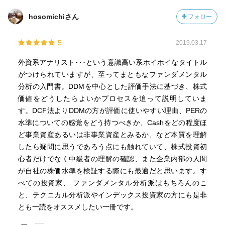
hosomichiさん
フォロー
5
2019.03.17
外資系アナリスト･･･という意識高い系ホイホイなタイトル
がつけられていますが、至ってまともなファンダメンタル
分析の入門書。DDMを中心とした評価手法に基づき、株式
価値をどうしたらよいかプロセスを追って説明していま
す。DCF法よりDDMの方が評価に使いやすい理由、PERの
水準についての感覚をどう持つべきか、Cashをどの程度ほ
ど事業資産あるいは非事業資産とみるか、など本質を理解
したら疑問に思うであろう点にも触れていて、株式投資初
心者だけでなく中級者の理解の確認、また企業内部の人間
が自社の株価水準を検証する際にも最適だと思います。す
べての投資家、 ファンダメンタル分析派はもちろんのこ
と、テクニカル分析派やインデックス投資家の方にも是非
とも一読をオススメしたい一冊です。