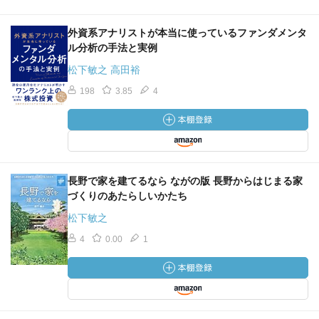
外資系アナリストが本当に使っているファンダメンタ
ル分析の手法と実例
松下敏之 高田裕
198
3.85
4
長野で家を建てるなら ながの版 長野からはじまる家
づくりのあたらしいかたち
松下敏之
4
0.00
1