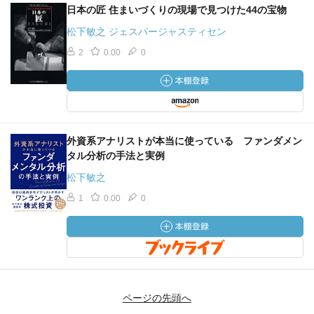
日本の匠 住まいづくりの現場で見つけた44の宝物
松下敏之 ジェスパージャスティセン
2
0.00
0
外資系アナリストが本当に使っている ファンダメン
タル分析の手法と実例
松下敏之
1
0.00
0
ページの先頭へ