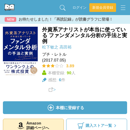
ログイン
新規会員登録
お待たせしました！「再読記録」が読書グラフに登場！
NEW
外資系アナリストが本当に使ってい
る ファンダメンタル分析の手法と実
例
松下敏之
高田裕
プチ・レトル
(2017.07.05)
3.89
本棚登録:
90
人
感想:
6
件
本棚に登録する
Amazon
購入ストア一覧
詳細ページへ