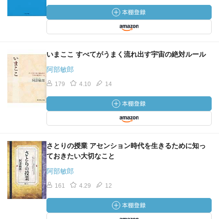
いまここ すべてがうまく流れ出す宇宙の絶対ルール
阿部敏郎
179
4.10
14
さとりの授業 アセンション時代を生きるために知っ
ておきたい大切なこと
阿部敏郎
161
4.29
12