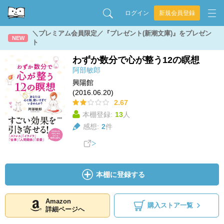
ログイン
新規会員登録
＼プレミアム会員限定／『プレゼント(新潮文庫)』をプレゼン
NEW
ト
わずか数分で心が整う12の瞑想
阿部敏郎
興陽館
(2016.06.20)
2.67
本棚登録:
13
人
感想:
2
件
本棚に登録する
Amazon
購入ストア一覧
詳細ページへ