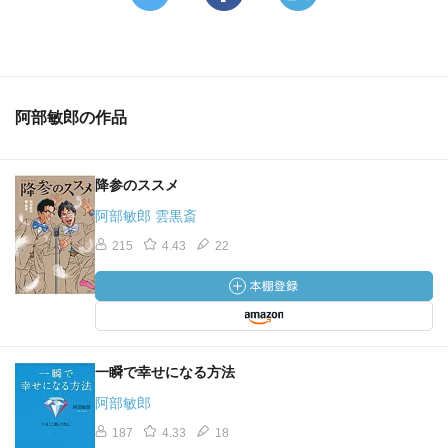
阿部敏郎の作品
降参のススメ
阿部敏郎 雲黒斎
215
4.43
22
一瞬で幸せになる方法
阿部敏郎
187
4.33
18