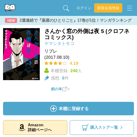
ログイン
新規会員登録
2週連続で『薬屋のひとりごと』17巻が1位！マンガランキング
NEW
さんかく窓の外側は夜 5 (クロフネ
コミックス)
ヤマシタトモコ
リブレ
(2017.08.10)
4.19
本棚登録:
240
人
感想:
6
件
紙の本
本棚に登録する
Amazon
購入ストア一覧
詳細ページへ