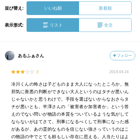
並び替え:
いいね順
新着順
表示形式:
リスト
全文
あるふぁさん
フォロー
3
2019.04.24
冷川くんの怖さは子どものまま大人になったところか。無
邪気に善悪の判断ができない大人というのはタチが悪いん
じゃないかと思うわけで。手段を選ばないからなおさらタ
チが悪いとも。半澤さんの「被害者か加害者か」という答
えのでない問いが物語の本質をついているような気がして
ならないがはてさて。刑事になるべくして刑事になった感
があるが、あの霊的なものを信じない強さっていうのはこ
の物語の中でとても頼もしい存在に思える。人当たりはよ