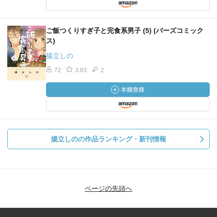
ご飯つくりすぎ子と完食系男子 (5) (バーズコミック
ス)
揚立しの
72
3.83
2
揚立しのの作品ランキング・新刊情報
ページの先頭へ