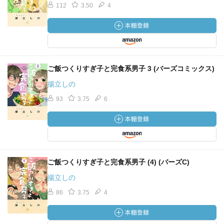
112
3.50
4
ご飯つくりすぎ子と完食系男子 3 (バーズコミックス)
揚立しの
93
3.75
6
ご飯つくりすぎ子と完食系男子 (4) (バーズC)
揚立しの
86
3.75
4