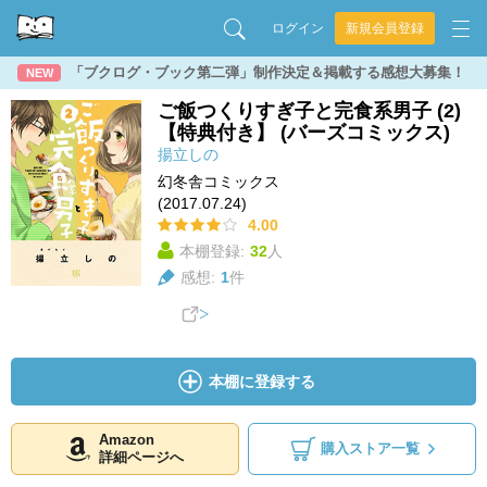
ログイン
新規会員登録
「ブクログ・ブック第二弾」制作決定＆掲載する感想大募集！
NEW
ご飯つくりすぎ子と完食系男子 (2)
【特典付き】 (バーズコミックス)
揚立しの
幻冬舎コミックス
(2017.07.24)
4.00
本棚登録:
32
人
感想:
1
件
本棚に登録する
Amazon
購入ストア一覧
詳細ページへ