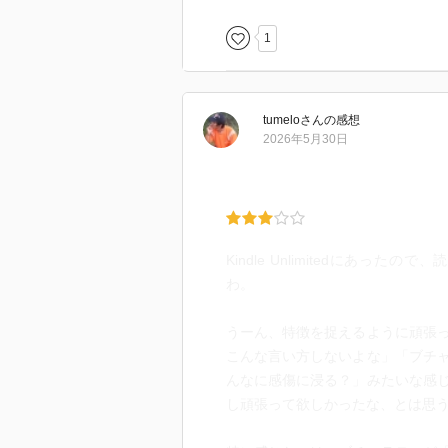
1
tumelo
さん
の感想
2026年5月30日
Kindle Unlimitedにあ
わ。
うーん、特徴を捉えるように頑張
こんな言い方しないよな」「ブチ
んなに感傷に浸る？」みたいな感
し頑張って欲しかったな、とは思