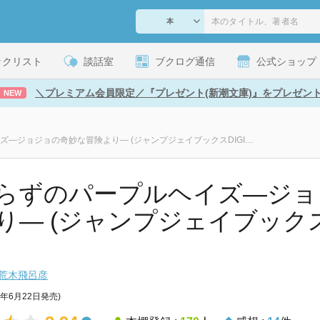
ックリスト
談話室
ブクログ通信
公式ショップ
＼プレミアム会員限定／『プレゼント(新潮文庫)』をプレゼン
NEW
恥知らずのパープルヘイズ―ジョジョの奇妙な冒険より― (ジャンプジェイブックスDIGITAL)
らずのパープルヘイズ―ジョ
― (ジャンプジェイブックスDIGI
荒木飛呂彦
7年6月22日発売)