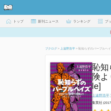
トップ
新刊ニュース
ランキング
ブ
ブクログ
>
上遠野浩平
>
恥知
険より
le]
上遠野浩平
集英社
(201