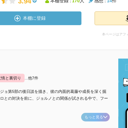
3.94
本棚登録 :
170
人
感想 :
14
件
本棚に登録
本ページはアフ
友情と裏切り
...他7件
ジョ第5部の後日談を描き、彼の内面的葛藤や成長を深く掘
ロとの対決を前に、ジョルノとの関係が試される中で、フー
もっと見る