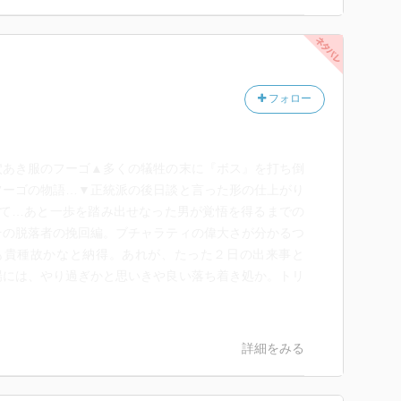
フォロー
穴あき服のフーゴ▲多くの犠牲の末に『ボス』を打ち倒
フーゴの物語…▼正統派の後日談と言った形の仕上がり
ぎて…あと一歩を踏み出せなった男が覚悟を得るまでの
その脱落者の挽回編。ブチャラティの偉大さが分かるつ
も貴種故かなと納得。あれが、たった２日の出来事と
場には、やり過ぎかと思いきや良い落ち着き処か。トリ
詳細をみる