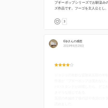
ブギーポップシリーズでお馴染み
ズ作品です。フーゴを主人公とし
3
E/p
さん
の感想
2019年6月29日
ジョジョの奇妙な冒険第五部の半
作者が『ブギーポップは笑わない
バいスタンドが出現したら、どこ
きそうな感じである。
五部の本編終了後の話や各部のネ
読めました。