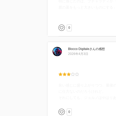
特に感じたのは、ブチャラティが
親の墓をもっと大きいものにする
たらやらない。
そして、ブチャラティがジョルノ
0
書き方のところはホンマに違和感
い関係じゃあないんだよ。どっち
ないんだよ。そのへんを描ききれ
Blocco Digitale
さん
の感想
2026年4月3日
まあ、原作のシーンを至るところ
容を取り込んだり、そしてオリジ
夫は認める。とは言え、黄金の風
ているともっと良かったけど。
良い感じに盛り上がりつつ、最後
うーん、やっぱりこういうスピン
に仕方ないのだろうけれど。
てきちゃうから。
それにしても、ジョルノはやはり
最後に加えるなら、後書きも解説
0
て、個人的には全く面白くなかっ