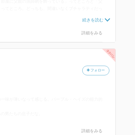
「部屋に父親の漁師網を飾っている」ってところと「父
」ってところ。どっちも、間違いなくブチャラティだっ
に魅了され、従って、支えて、全てを捧げた、みたいな
詳細をみる
しかなかった。ブチャラティとジョルノはそんな安っぽ
かがどっちかに隷属する、そんなちっぽけな関係じゃあ
ていないところは、ホンマに受け入れにくかった。
に盛り込み、かつセリフを持ってきたり過去の作品の内
フォロー
ナルスタンドも曲名になっていたり、というところの工
ではスタンド名はバンド名だから、そこまで合わせられ
の一味が薄いなって感じる。パープル・ヘイズの能力的
アウト作品は難しいよね。どうしてもイメージからズレ
あの男たちの息子だな。
も、「これが面白いよね？」っていう意識が見えてい
詳細をみる
たな。