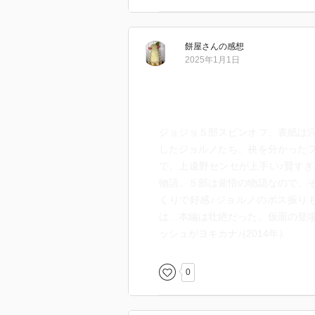
餅屋
さん
の感想
2025年1月1日
ジョジョ５部スピンオフ、表紙は
したジョルノたち。袂を分かった
で、上遠野センセが上手い♪賢す
物語。５部は覚悟の物語なので、
くりで好感♪ジョルノのボス振り
は…本編は壮絶だった。仮面の登
ッシュがヨキカナ♪(2014年）
0