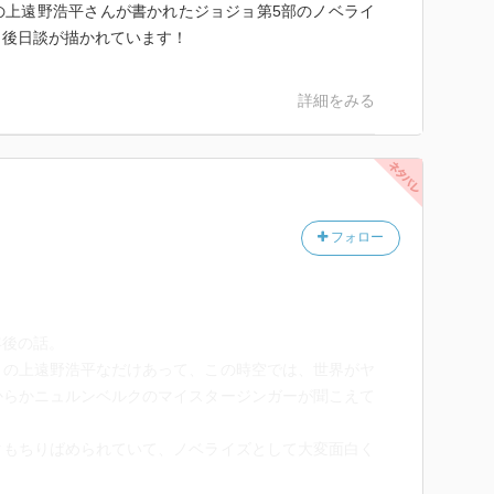
の上遠野浩平さんが書かれたジョジョ第5部のノベライ
、後日談が描かれています！
詳細をみる
フォロー
年後の話。
』の上遠野浩平なだけあって、この時空では、世界がヤ
からかニュルンベルクのマイスタージンガーが聞こえて
タもちりばめられていて、ノベライズとして大変面白く