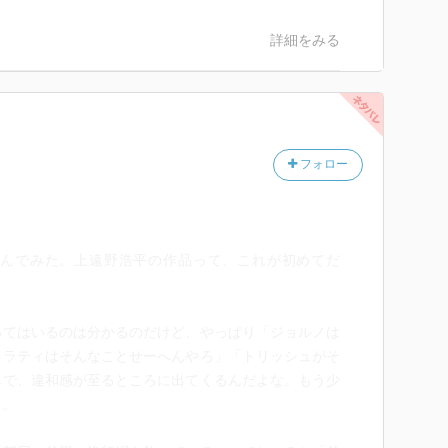
詳細をみる
フォロー
ったので、読んでみた。上遠野浩平の作品って、これが初めてだ
ってはいるのは分かるのだけど、やっぱり「ジョルノは
ャラティはそんなことせーへんやろ」「トリッシュがそ
じで、違和感が至るところに出てくるんだよな。もう少
う。