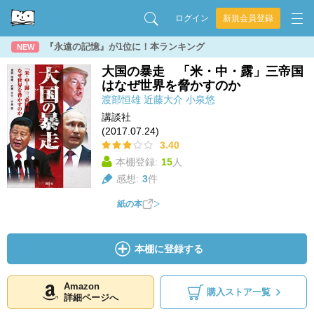
ログイン
新規会員登録
『永遠の記憶』が1位に！本ランキング
NEW
大国の暴走 「米・中・露」三帝国
はなぜ世界を脅かすのか
渡部恒雄
近藤大介
小泉悠
講談社
(2017.07.24)
3.40
本棚登録:
15
人
感想:
3
件
紙の本
本棚に登録する
Amazon
購入ストア一覧
詳細ページへ