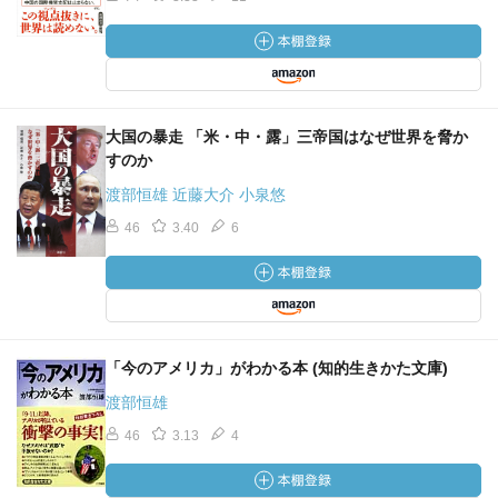
大国の暴走 「米・中・露」三帝国はなぜ世界を脅か
すのか
渡部恒雄 近藤大介 小泉悠
46
3.40
6
「今のアメリカ」がわかる本 (知的生きかた文庫)
渡部恒雄
46
3.13
4