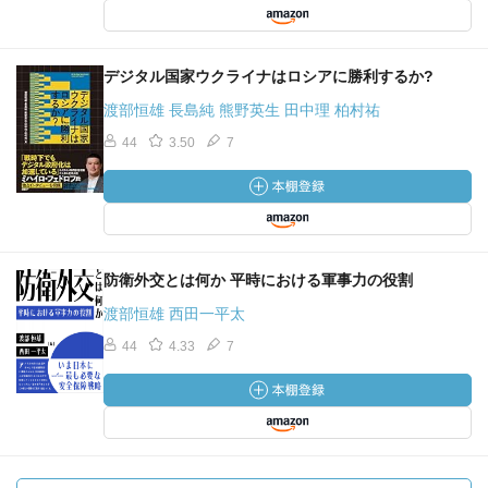
デジタル国家ウクライナはロシアに勝利するか?
渡部恒雄 長島純 熊野英生 田中理 柏村祐
44
3.50
7
防衛外交とは何か 平時における軍事力の役割
渡部恒雄 西田一平太
44
4.33
7