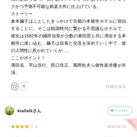
クかつ予測不可能な娯楽大作に仕上げている。
ストーリー
倉本繭子はふとしたきっかけで京都の本能寺ホテルに宿泊
することに。そこは戦国時代に繋がる不思議なホテルで、
彼女は1582年の織田信長が少数の家臣団と共に滞在する本
能寺に迷い込む。繭子は信長と交流を深めていく中で、彼
の人間性に惹かれていくが…。
ここがポイント！
濱田岳、平山浩行、田口浩正、風間杜夫ら個性派俳優が共
演。
0
詳細をみる
kta0atkさん
フォロー
4
2018.02.12