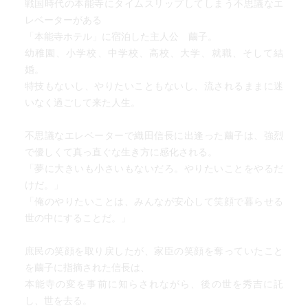
戦国時代の本能寺にタイムスリップしてしまう不思議なエ
レベーターがある
「本能寺ホテル」に宿泊した主人公 繭子。
幼稚園、小学校、中学校、高校、大学、就職、そして結
婚。
特技もないし、やりたいこともないし、流されるままに迷
いなく過ごして来た人生。
不思議なエレベーターで織田信長に出逢った繭子は、強烈
で優しくて真っ直ぐな生き方に感化される。
「夢に大きいも小さいもないだろ。やりたいことをやるだ
けだ。」
「俺のやりたいことは、みんなが安心して笑顔で暮らせる
世の中にすることだ。」
庶民の笑顔を取り戻したが、家臣の笑顔を奪っていたこと
を繭子に指摘された信長は、
本能寺の変を事前に知らされながら、後の世を秀吉に託
し、世を去る。