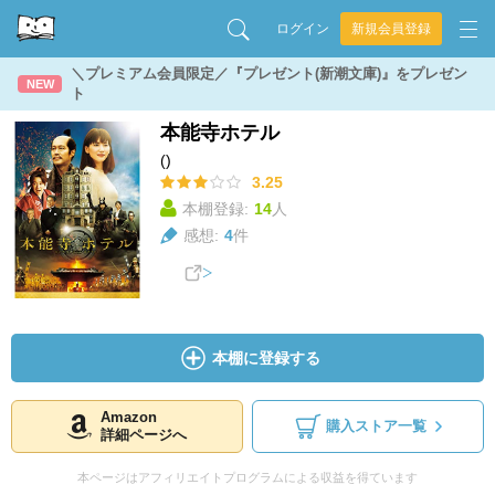
ログイン
新規会員登録
＼プレミアム会員限定／『プレゼント(新潮文庫)』をプレゼン
NEW
ト
本能寺ホテル
()
3.25
本棚登録:
14
人
感想:
4
件
本棚に登録する
Amazon
購入ストア一覧
詳細ページへ
本ページはアフィリエイトプログラムによる収益を得ています