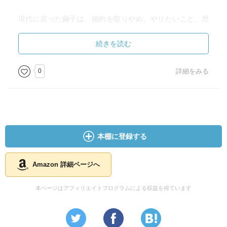
現代に戻った繭子は、婚約を取りやめ、やりたいこと、歴
史を教える社会科の教師を目指し始めるのだった。
続きを読む
綾瀬はるかの、応援したくなるコメディアンヌ振りが光る
映画でした。
0
詳細をみる
綾瀬はるかが持つ、頼りなくて不器用だけど、一生懸命な
真面目さが 役にはまっていたようです。
同じく真面目にあたふたする濱田岳の安定的なコメディア
ン振りも良かったです。
本棚に登録する
Amazon 詳細ページへ
本ページはアフィリエイトプログラムによる収益を得ています