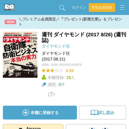
ログイン
新規会員登録
＼プレミアム会員限定／『プレゼント(新潮文庫)』をプレゼン
NEW
ト
週刊 ダイヤモンド (2017 8/26) (週刊
誌)
ダイヤモンド社
ダイヤモンド社
(2017.08.21)
ISBN・EAN:
4910202440879
3.50
本棚登録:
18
人
感想:
3
件
本棚に登録する
試し読み
Amazon