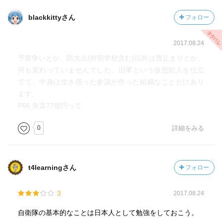
blackkittyさん
フォロー
2017.08.24
予算争いとか、防大出(幹部学校含む)以外は曹止まりとか、
何も変わっていませんでした。旧軍という仮想犯人を仕立
てて、中身は生き残った参謀が作った組織なことだけあり
ます。
P56 魚雷77億円って
0
詳細をみる
t4learningさん
フォロー
3
2017.08.24
自衛隊の基本的なことは日本人として勉強をしておこう。