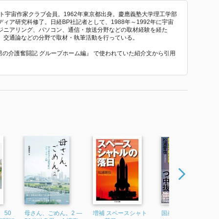
ト宇宙作家クラブ会員。1962年東京都出身。慶應義塾大学理工学部
ア研究科修了。日経BP社記者として、1988年～1992年に宇宙
ジニアリング、パソコン、通信・放送分野などの取材経験を経た
、交通論などの分野で取材・執筆活動を行っている。
独身男の介護奮闘記 グループホーム編』 で使われていた紹介文から引用
 50
母さん、ごめん。2 ―
増補 スペースシャト
国産ロケットはなぜ