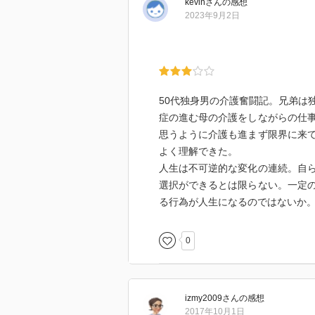
kevin
さん
の感想
2023年9月2日
50代独身男の介護奮闘記。兄弟は
症の進む母の介護をしながらの仕
思うように介護も進まず限界に来
よく理解できた。
人生は不可逆的な変化の連続。自
選択ができるとは限らない。一定
る行為が人生になるのではないか
0
izmy2009
さん
の感想
2017年10月1日