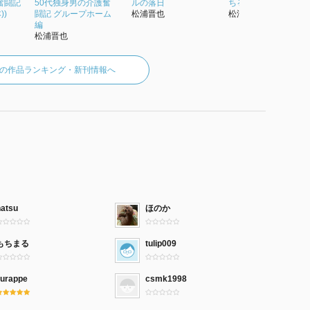
奮闘記
50代独身男の介護奮
ルの落日
ちるのか
))
闘記 グループホーム
松浦晋也
松浦晋也
編
松浦晋也
の作品ランキング・新刊情報へ
natsu
ほのか
もちまる
tulip009
zurappe
csmk1998