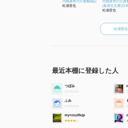
代独身男の介護奮闘記
代独身男の介護
松浦晋也
(集英社文庫(日本
松浦晋也
松浦晋也
最近本棚に登録した人
つぼみ
ふみ
myrosylifejp