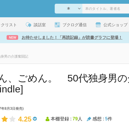
ックリスト
談話室
ブクログ通信
公式ショップ
お待たせしました！「再読記録」が読書グラフに登場！
NEW
独身男の介護奮闘記
ん、ごめん。 50代独身男の
indle]
17年8月3日発売)
4.25
本棚登録 :
79
人
感想 :
5
件