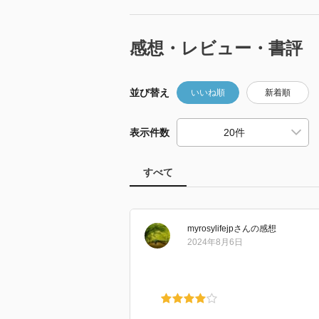
感想・レビュー・書評
並び替え
いいね順
新着順
表示件数
すべて
myrosylifejp
さん
の感想
2024年8月6日