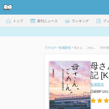
トップ
新刊ニュース
ランキング
ブ
ブクログ
>
松浦晋也
>
母さん、ごめん。 50代
母さ
記 [K
松浦晋也
日経BP
(20