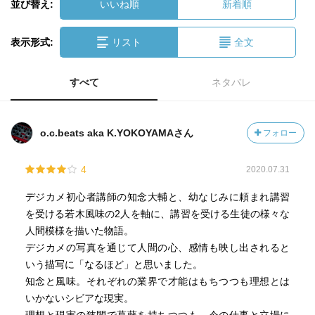
並び替え:
いいね順
新着順
表示形式:
リスト
全文
すべて
ネタバレ
o.c.beats aka K.YOKOYAMAさん
フォロー
4
2020.07.31
デジカメ初心者講師の知念大輔と、幼なじみに頼まれ講習
を受ける若木風味の2人を軸に、講習を受ける生徒の様々な
人間模様を描いた物語。
デジカメの写真を通じて人間の心、感情も映し出されると
いう描写に「なるほど」と思いました。
知念と風味。それぞれの業界で才能はもちつつも理想とは
いかないシビアな現実。