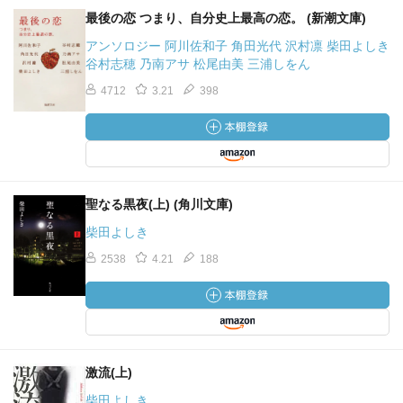
最後の恋 つまり、自分史上最高の恋。 (新潮文庫)
アンソロジー 阿川佐和子 角田光代 沢村凛 柴田よしき
谷村志穂 乃南アサ 松尾由美 三浦しをん
4712
3.21
398
聖なる黒夜(上) (角川文庫)
柴田よしき
2538
4.21
188
激流(上)
柴田よしき