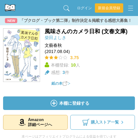
ログイン
新規会員登録
「ブクログ・ブック第二弾」制作決定＆掲載する感想大募集！
NEW
風味さんのカメラ日和 (文春文庫)
柴田よしき
文藝春秋
(2017.08.04)
3.75
本棚登録:
10
人
感想:
3
件
紙の本
本棚に登録する
Amazon
購入ストア一覧
詳細ページへ
本ページはアフィリエイトプログラムによる収益を得ています