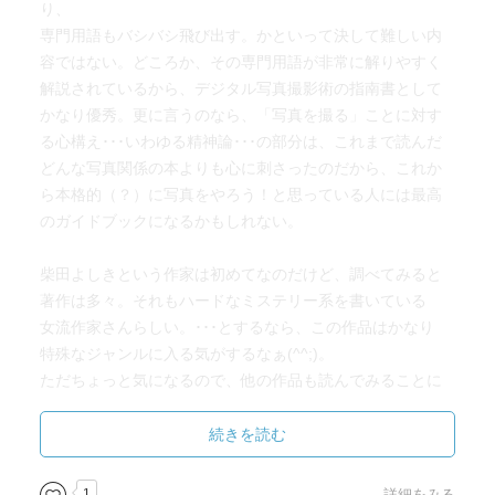
り、
専門用語もバシバシ飛び出す。かといって決して難しい内
容ではない。どころか、その専門用語が非常に解りやすく
解説されているから、デジタル写真撮影術の指南書として
かなり優秀。更に言うのなら、「写真を撮る」ことに対す
る心構え･･･いわゆる精神論･･･の部分は、これまで読んだ
どんな写真関係の本よりも心に刺さったのだから、これか
ら本格的（？）に写真をやろう！と思っている人には最高
のガイドブックになるかもしれない。
柴田よしきという作家は初めてなのだけど、調べてみると
著作は多々。それもハードなミステリー系を書いている
女流作家さんらしい。･･･とするなら、この作品はかなり
特殊なジャンルに入る気がするなぁ(^^;)。
ただちょっと気になるので、他の作品も読んでみることに
します。そして、この作品の第二弾にも期待。まだエピソ
ードの出てこない人が2〜3人いるので、是非！
続きを読む
1
詳細をみる