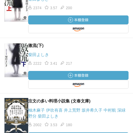
2374
3.57
200
激流(下)
柴田よしき
2222
3.41
217
注文の多い料理小説集 (文春文庫)
柚木麻子 伊吹有喜 井上荒野 坂井希久子 中村航 深緑
野分 柴田よしき
2002
3.53
180