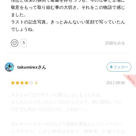
理想と現実の狭間で葛藤を持ちつつも、今の仕事と立場に
敬意をもって取り組む事の大切さ。それをこの物語で感じ
ました。
ラストの記念写真。きっとみんないい笑顔で写っていたん
でしょうね。
5
詳細をみる
takumirexさん
フォロー
4
2017.09.06
タイトルだけでサクッと購入してしまった小説。
もちろんカメラバカとしてのチョイスで、特に期待してた
ワケでも無かったのだけど、これが･･･。
カルチャースクールのカメラ講座を舞台としたヒューマン
ミステリー。しかし内容はかなり「撮影術」に偏ってお