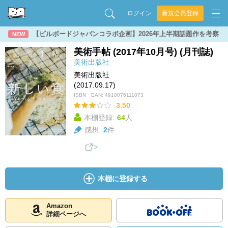
ログイン
新規会員登録
【ビルボードジャパンコラボ企画】2026年上半期話題作を考察
NEW
美術手帖 (2017年10月号) (月刊誌)
美術出版社
美術出版社
(2017.09.17)
ISBN・EAN:
4910076111073
3.50
本棚登録:
64
人
感想:
2
件
本棚に登録する
Amazon
詳細ページへ