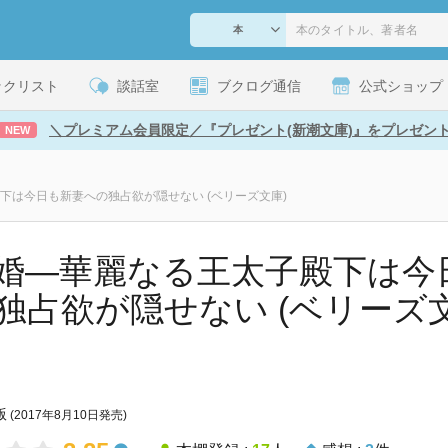
ックリスト
談話室
ブクログ通信
公式ショップ
＼プレミアム会員限定／『プレゼント(新潮文庫)』をプレゼン
NEW
下は今日も新妻への独占欲が隠せない (ベリーズ文庫)
婚―華麗なる王太子殿下は今
独占欲が隠せない (ベリーズ文庫)
版
(2017年8月10日発売)