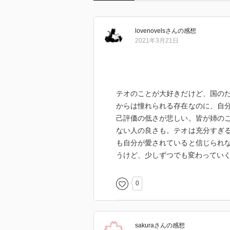
lovenovels
さん
の感想
2021年3月21日
テオのことが大好きだけど、国の
からは憧れられる存在なのに、自
己評価の低さが悲しい。皆が姉の
ない人の良さも。テオは充分すぎ
も自分が愛されていると信じられ
うけど、少しずつでも変わってい
0
sakura
さん
の感想