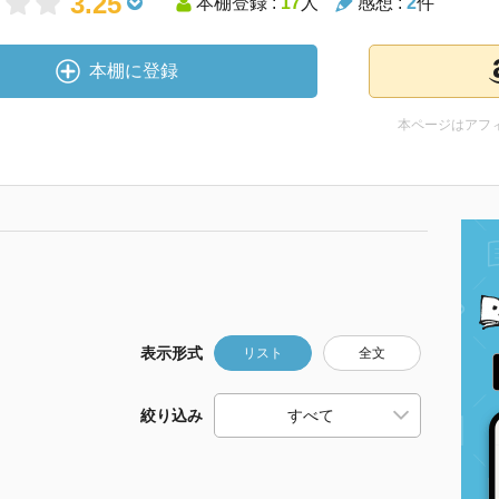
3.25
本棚登録 :
17
人
感想 :
2
件
本棚に登録
本ページはアフ
表示形式
リスト
全文
絞り込み