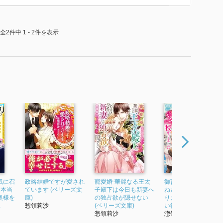
全2件中 1 - 2件を表示
インと結婚する為に色々な努力をして溺愛してくれてい
れないので途中のすれ違いというか拗れまくっていた展
為だよね…と思ってしまいました。
うに感じるのですが、それに反して後ろ向きに悩む事が
まいました…。
通じ合ったのは、もはや奇跡に近かったのではないかと
、唐突にそれぞれのキャラ視点に変わる為、少し読みづ
が欲しいと思いました。
気に召
政略結婚ですが愛され
寵愛婚-華麗なる王太
御曹司の激愛に身を
は本当
ています (ベリーズ文
子殿下は今日も新妻へ
ねたら、愛し子を授
奥様を
庫)
の独占欲が隠せない
りました~愛を知らな
.
惣領莉沙
(ベリーズ文庫)
い彼女の婚前懐妊...
惣領莉沙
惣領莉沙