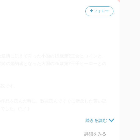
フォロー
愛情に飢えて育った小国の19歳第2王女ヒロインと、
姉の婚約者となった大国の25歳第2王子ヒーローとの
小説です。
の作品を読んだ時に、数頁読んですぐに断念した苦い記
た。(^_^;)
からイケるかもしれない…！と思い、あらすじに惹かれ
詳細をみる
ぎ先でヒーローの愛情と家族愛と友情を得て幸せにな