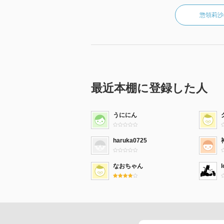
惣領莉沙
最近本棚に登録した人
うににん
haruka0725
なおちゃん