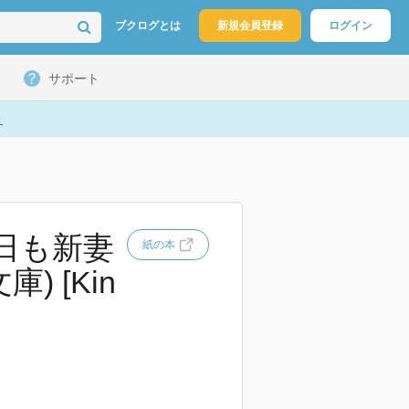
ブクログとは
新規会員登録
ログイン
サポート
ト
日も新妻
紙の本
 [Kin