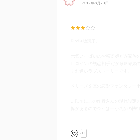
2017年8月20日
Kindle版読了。
元気いっぱいのお転婆姫だが家族の
ヒロインの初恋相手だが政略結婚で
すれ違いラブストーリーです。
ベリーズ文庫の恋愛ファンタジー
…以前にこの作者さんの現代設定
憶があるので今回は一か八かの博打でし
ファンタジーなら現代感覚と違う
読んでみる事にしました。
0
家族愛に飢えていたヒロインが嫁