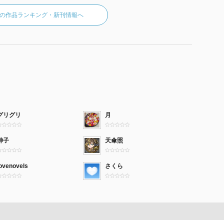
の作品ランキング・新刊情報へ
グリグリ
月
神子
天傘照
lovenovels
さくら