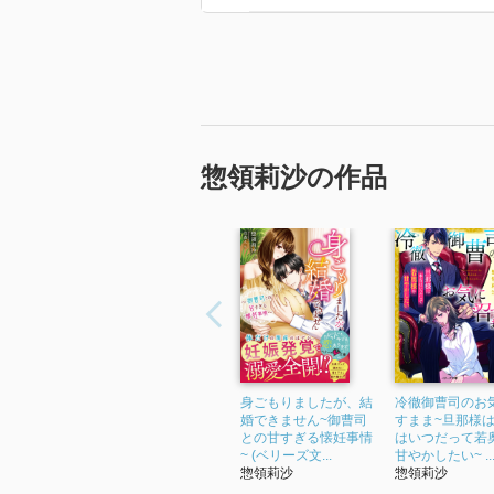
る、というお話です。
タイトルの通り、ヒーローはヒロ
るのですが、肝心な事を話してく
開が、どう考えてもヒーローの所
ヒロインは結構前向きな設定のよ
惣領莉沙の作品
多くて、読みながら少し疲れてし
最後にヒロインと両親の気持ちが
思っています（笑）。
文章は基本的に三人称なのですが
らかったです。
イラストは表紙だけなので、挿絵
身ごもりましたが、結
冷徹御曹司のお
婚できません~御曹司
すまま~旦那様
との甘すぎる懐妊事情
はいつだって若
~ (ベリーズ文...
甘やかしたい~ ..
惣領莉沙
惣領莉沙