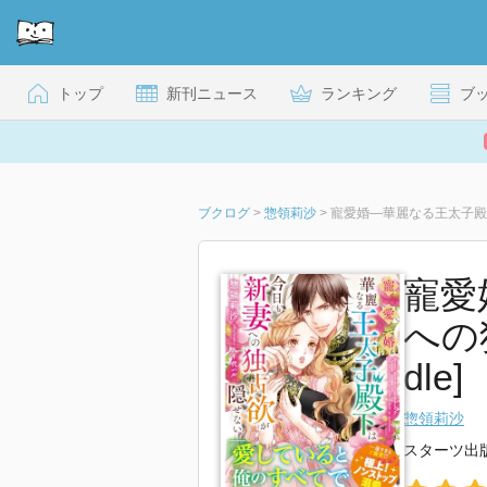
トップ
新刊ニュース
ランキング
ブ
ブクログ
>
惣領莉沙
>
寵愛婚―華麗なる王太子殿
寵愛
への
dle]
惣領莉沙
スターツ出