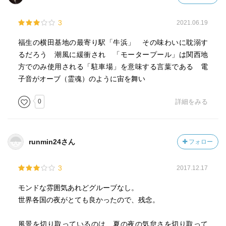
3
2021.06.19
福生の横田基地の最寄り駅「牛浜」 その味わいに耽溺す
るだろう 潮風に緩衝され 「モータープール」は関西地
方でのみ使用される「駐車場」を意味する言葉である 電
子音がオーブ（霊魂）のように宙を舞い
0
詳細をみる
runmin24さん
フォロー
3
2017.12.17
モンドな雰囲気あれどグルーブなし。
世界各国の夜がとても良かったので、残念。
風景を切り取っているのは、夏の夜の気怠さを切り取って