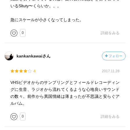
いるSltuty〜くらいか。。。
急にスケールが小さくなってしまった。
0
詳細をみる
kankankawaiさん
フォロー
4
2017.11.28
‪VHSビデオからのサンプリングとフィールドレコーディン
グに生音、ラジオから流れてくるような心地良いサウンド
の数々。前作から異国情緒は薄まったが不思議と安らぐア
ルバム。‬
0
詳細をみる