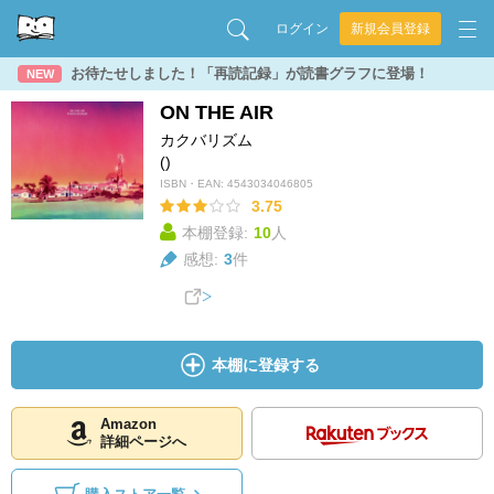
ログイン
新規会員登録
お待たせしました！「再読記録」が読書グラフに登場！
NEW
ON THE AIR
カクバリズム
()
ISBN・EAN:
4543034046805
3.75
本棚登録:
10
人
感想:
3
件
本棚に登録する
Amazon
詳細ページへ