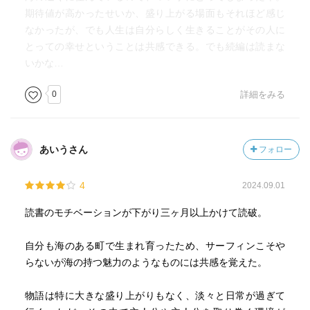
期待値が高かったせいか、盛り上がる場面もそれほど感じ
なかったが、でも人生は自分らしく生きることがその人に
とっての幸せということは共感できる。でも続編は読まな
いかな…
0
詳細をみる
あいうさん
フォロー
4
2024.09.01
読書のモチベーションが下がり三ヶ月以上かけて読破。
自分も海のある町で生まれ育ったため、サーフィンこそや
らないが海の持つ魅力のようなものには共感を覚えた。
物語は特に大きな盛り上がりもなく、淡々と日常が過ぎて