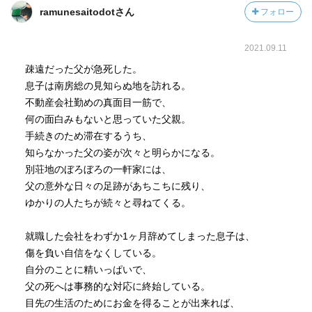
ramunesaitodotさん
フォロー
2021.09.11
疎遠だった父が急死した。
息子は南房総の見知らぬ地を訪れる。
不動産会社勤めの真面目一筋で、
何の面白みもないと思っていた父親。
手続きのため滞在するうち、
知らなかった父の姿が次々と明らかになる。
別荘地のぼろぼろの一軒家には、
父の意外な日々の足跡があちこちに残り、
ゆかりの人たちが続々と尋ねてくる。
就職した会社をわずか1ヶ月辞めてしまった息子は、
傷を負い自信をなくしている。
自分のことに精いっぱいで、
父の死へは事務的な対応に終始している。
目先の生活のためにお金を得ることが出来れば、