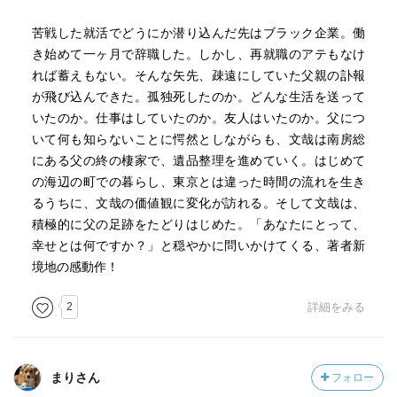
苦戦した就活でどうにか潜り込んだ先はブラック企業。働
き始めて一ヶ月で辞職した。しかし、再就職のアテもなけ
れば蓄えもない。そんな矢先、疎遠にしていた父親の訃報
が飛び込んできた。孤独死したのか。どんな生活を送って
いたのか。仕事はしていたのか。友人はいたのか。父につ
いて何も知らないことに愕然としながらも、文哉は南房総
にある父の終の棲家で、遺品整理を進めていく。はじめて
の海辺の町での暮らし、東京とは違った時間の流れを生き
るうちに、文哉の価値観に変化が訪れる。そして文哉は、
積極的に父の足跡をたどりはじめた。「あなたにとって、
幸せとは何ですか？」と穏やかに問いかけてくる、著者新
境地の感動作！
2
詳細をみる
まりさん
フォロー