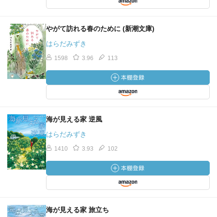
やがて訪れる春のために (新潮文庫)
はらだみずき
1598
3.96
113
海が見える家 逆風
はらだみずき
1410
3.93
102
海が見える家 旅立ち