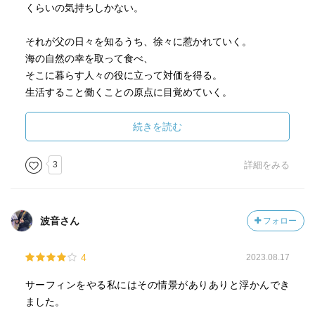
くらいの気持ちしかない。
それが父の日々を知るうち、徐々に惹かれていく。
海の自然の幸を取って食べ、
そこに暮らす人々の役に立って対価を得る。
生活すること働くことの原点に目覚めていく。
自分の足でよって立ち、自分の手を使って働く。
自然と戯れて遊ぶ。
続きを読む
いい学校を出て、いい会社に入り、
3
詳細をみる
いい給料をもらって、いい生活をする。
古い認識！と笑い飛ばせない。
しっかりその価値観に縛られている。
波音さん
フォロー
海が見える家には、
4
2023.08.17
それとはまったく違う価値の日々がある。
サーフィンをやる私にはその情景がありありと浮かんでき
ました。