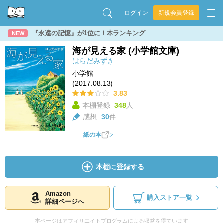
ログイン
新規会員登録
『永遠の記憶』が1位に！本ランキング
NEW
海が見える家 (小学館文庫)
はらだみずき
小学館
(2017.08.13)
3.83
本棚登録:
348
人
感想:
30
件
紙の本
本棚に登録する
Amazon
購入ストア一覧
詳細ページへ
本ページはアフィリエイトプログラムによる収益を得ています