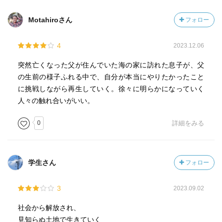
Motahiroさん
フォロー
4
2023.12.06
突然亡くなった父が住んでいた海の家に訪れた息子が、父
の生前の様子ふれる中で、自分が本当にやりたかったこと
に挑戦しながら再生していく。徐々に明らかになっていく
人々の触れ合いがいい。
0
詳細をみる
学生さん
フォロー
3
2023.09.02
社会から解放され、
見知らぬ土地で生きていく