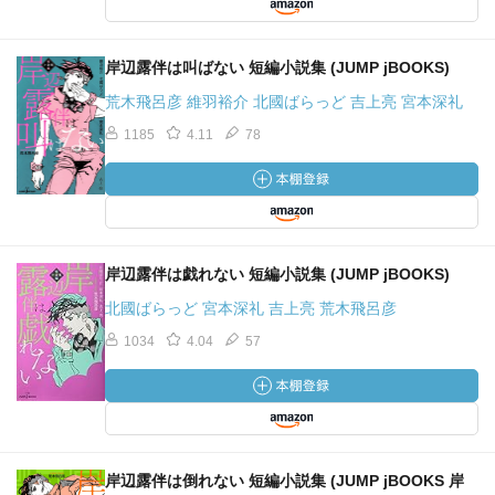
岸辺露伴は叫ばない 短編小説集 (JUMP jBOOKS)
荒木飛呂彦 維羽裕介 北國ばらっど 吉上亮 宮本深礼
1185
4.11
78
岸辺露伴は戯れない 短編小説集 (JUMP jBOOKS)
北國ばらっど 宮本深礼 吉上亮 荒木飛呂彦
1034
4.04
57
岸辺露伴は倒れない 短編小説集 (JUMP jBOOKS 岸