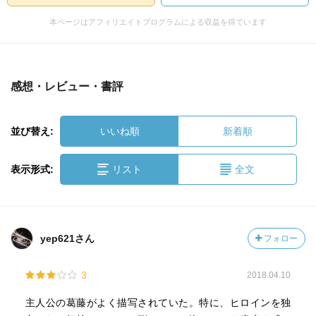
本ページはアフィリエイトプログラムによる収益を得ています
感想・レビュー・書評
並び替え:
いいね順
新着順
表示形式:
リスト
全文
yep621さん
フォロー
3
2018.04.10
主人公の葛藤がよく描写されていた。特に、ヒロインを独