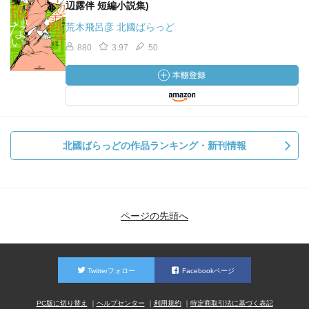
辺露伴 短編小説集)
荒木飛呂彦 北國ばらっど
880
3.97
50
北國ばらっどの作品ランキング・新刊情報
ページの先頭へ
Twitterフォロー
Facebookページ
PC版に切り替え
ヘルプセンター
利用規約
特定商取引法に基づく表記