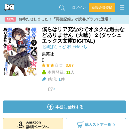
ログイン
新規会員登録
お待たせしました！「再読記録」が読書グラフに登場！
NEW
僕らはリア充なのでオタクな過去な
どありません（大嘘） 2 (ダッシュ
エックス文庫DIGITAL)
北國ばらっど
村上ゆいち
集英社
()
3.67
本棚登録:
11
人
感想:
1
件
本棚に登録する
Amazon
購入ストア一覧
詳細ページへ