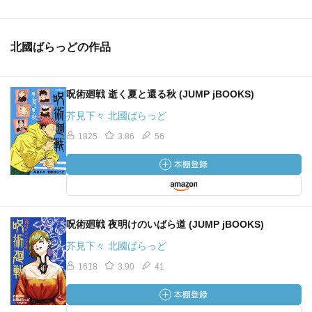
北國ばらっどの作品
呪術廻戦 逝く夏と還る秋 (JUMP jBOOKS)
芥見下々 北國ばらっど
1825
3.86
56
呪術廻戦 夜明けのいばら道 (JUMP jBOOKS)
芥見下々 北國ばらっど
1618
3.90
41