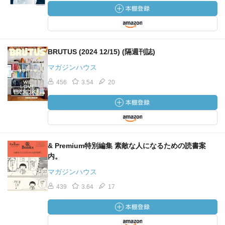
BRUTUS (2024 12/15) (隔週刊誌)
マガジンハウス
456
3.54
20
& Premium特別編集 素敵な人になるための読書案
内。
マガジンハウス
439
3.64
17