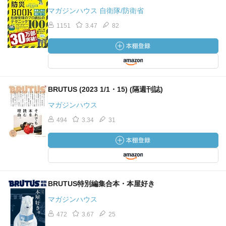
マガジンハウス 自衛隊/防衛省
1151
3.47
82
BRUTUS (2023 1/1・15) (隔週刊誌)
マガジンハウス
494
3.34
31
BRUTUS特別編集合本・本屋好き
マガジンハウス
472
3.67
25