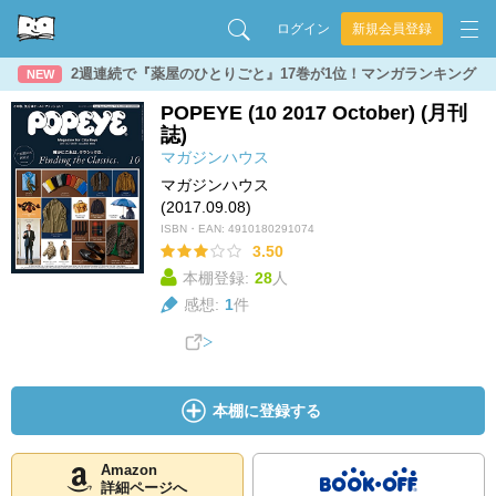
ログイン
新規会員登録
2週連続で『薬屋のひとりごと』17巻が1位！マンガランキング
NEW
POPEYE (10 2017 October) (月刊
誌)
マガジンハウス
マガジンハウス
(2017.09.08)
ISBN・EAN:
4910180291074
3.50
本棚登録:
28
人
感想:
1
件
本棚に登録する
Amazon
詳細ページへ