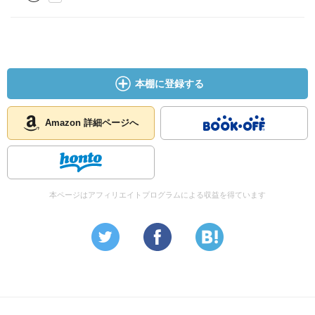
またそれ以外では、「ゲノム革命が作り出す未来」の小特
集が印象深かった。
遺伝子を組み換え、そこで創り出した生物を産業に活か
す、という動きが、もう既に現実のものとなっているらし
本棚に登録する
い。
事実は小説より奇なりとはよく言ったもので、まさに映画
Amazon 詳細ページへ
の世界である。
遺伝子操作というものについて、自分はどうしても恐怖を
感じてしまう。
特に生物の寿命を延ばすことは、人が踏み込んではいけな
本ページはアフィリエイトプログラムによる収益を得ています
い領域であり、とんでもない不幸な未来になってしまいそ
うな気がする。
だが既に多くの企業が参画しているらしく、この流れはも
う止められないのだろう。
結末を見守るのみである。