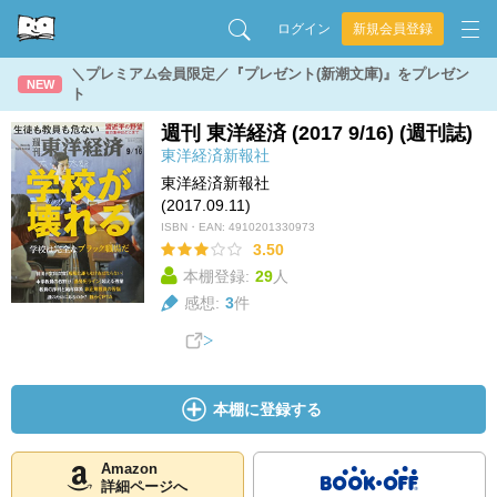
ログイン
新規会員登録
＼プレミアム会員限定／『プレゼント(新潮文庫)』をプレゼン
NEW
ト
週刊 東洋経済 (2017 9/16) (週刊誌)
東洋経済新報社
東洋経済新報社
(2017.09.11)
ISBN・EAN:
4910201330973
3.50
本棚登録:
29
人
感想:
3
件
本棚に登録する
Amazon
詳細ページへ