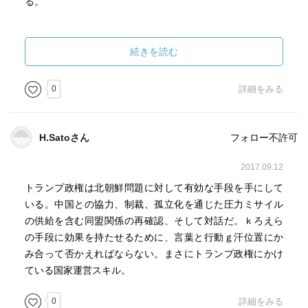
る。
これは、実にその通りだと思う。
続きを読む
自分も学生の頃は、教師が生徒のために尽くしているのに
疑問を持たなかったが、今にして思えばその負担は大変な
0
詳細をみる
ものである。
もし自分だったら、とても続けられないだろう。
H.Satoさん
フォロー不許可
現に海外では、大量のサポートスタッフを配置し、教師を
「勉強を教えること」に専念させようとする動きがあるら
2017.09.12
しい。
トランプ政権は北朝鮮問題に対して有効な手段を手にして
日本も早くこれに追随すべきだ。
いる。中国との協力、制裁、孤立化を通じた圧力ミサイル
の供給を含む同盟関係の再確認、そして対話だ。ｋろえら
どうしたって教職は欠かすことのできない重要な職業なの
の手段に効果を持たせるために、言葉と行動ｇ汗位置にか
だから、やる気の搾取ではなく、もっと万全の体制を敷く
み合って否かえればならない。まさにトランプ政権にかけ
べきである。
ている国家運営スキル。
0
詳細をみる