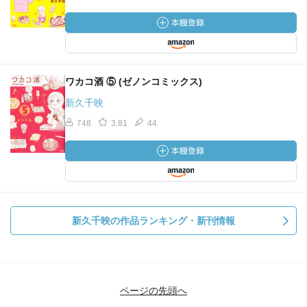
ワカコ酒 ⑤ (ゼノンコミックス)
新久千映
748
3.81
44
新久千映の作品ランキング・新刊情報
ページの先頭へ