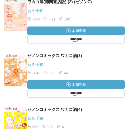
ワカコ酒(徳間書店版) (2) (ゼノンC)
新久千映
1309
3.91
102
ゼノンコミックス ワカコ酒(3)
新久千映
1043
3.88
64
ゼノンコミックス ワカコ酒(4)
新久千映
909
3.87
61