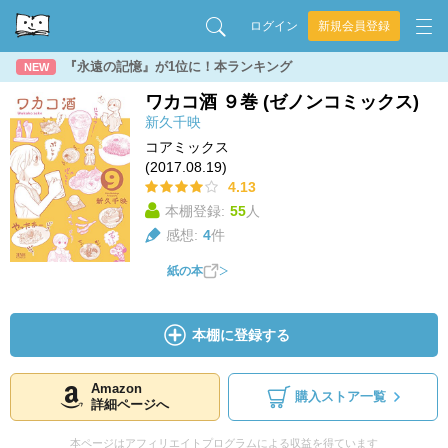
ログイン
新規会員登録
『永遠の記憶』が1位に！本ランキング
NEW
ワカコ酒 ９巻 (ゼノンコミックス)
新久千映
コアミックス
(2017.08.19)
4.13
本棚登録:
55
人
感想:
4
件
紙の本
本棚に登録する
Amazon
購入ストア一覧
詳細ページへ
本ページはアフィリエイトプログラムによる収益を得ています