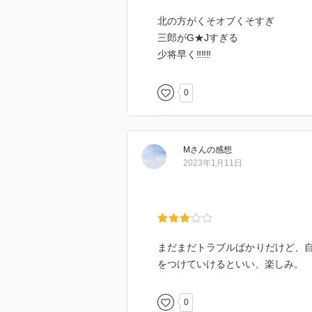
北の方がくそオブくそすぎ
三郎がG★Jすぎる
少将早く‼‼‼
0
M
さん
の感想
2023年1月11日
まだまだトラブルばかりだけど、
をつけていけるといい、楽しみ。
0