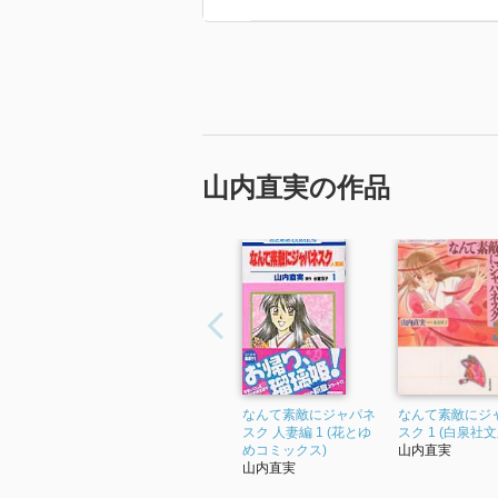
山内直実の作品
なんて素敵にジャパネ
なんて素敵にジ
スク 人妻編 1 (花とゆ
スク 1 (白泉社文
めコミックス)
山内直実
山内直実