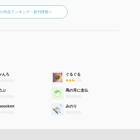
の作品ランキング・新刊情報へ
かんろ
ぐるぐる
めぷ
馬の耳に念仏
wooskmt
みのり