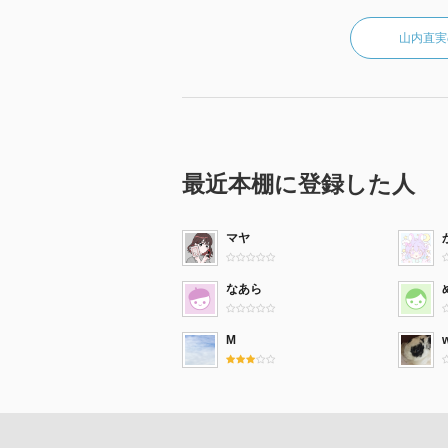
山内直実
最近本棚に登録した人
マヤ
なあら
M