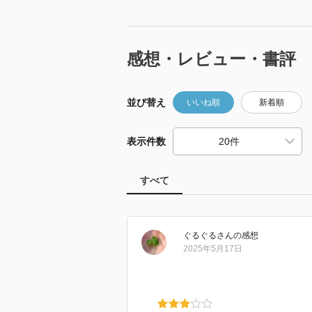
感想・レビュー・書評
並び替え
いいね順
新着順
表示件数
すべて
ぐるぐる
さん
の感想
2025年5月17日