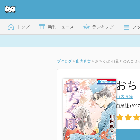
トップ
新刊ニュース
ランキング
ブ
ブクログ
>
山内直実
>
おちくぼ 4 (花とゆめコミ
おちく
山内直実
白泉社
(201