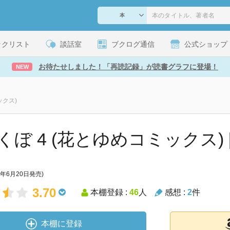
ックリスト
談話室
ブクログ通信
公式ショップ
お待たせしました！「再読記録」が読書グラフに登場！
NEW
ックス)
ぼ 4 (花とゆめコミックス) [Ki
7年6月20日発売)
3.70
本棚登録 :
46
人
感想 :
2
件
本棚に登録