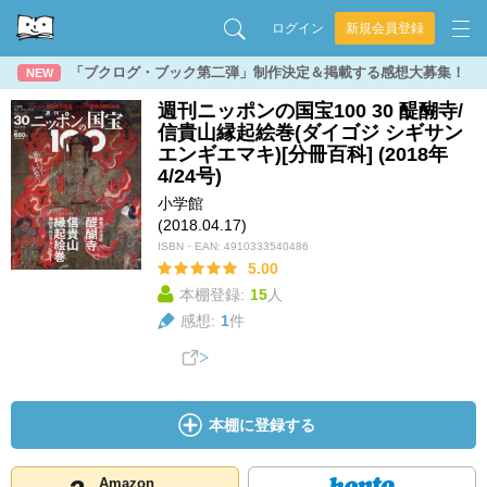
ログイン
新規会員登録
「ブクログ・ブック第二弾」制作決定＆掲載する感想大募集！
NEW
週刊ニッポンの国宝100 30 醍醐寺/
信貴山縁起絵巻(ダイゴジ シギサン
エンギエマキ)[分冊百科] (2018年
4/24号)
小学館
(2018.04.17)
ISBN・EAN:
4910333540486
5.00
本棚登録:
15
人
感想:
1
件
本棚に登録する
Amazon