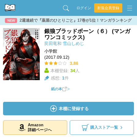
ログイン
新規会員登録
2週連続で『薬屋のひとりごと』17巻が1位！マンガランキング
NEW
銀狼ブラッドボーン（６） (マンガ
ワンコミックス)
艮田竜和
雪山しめじ
小学館
(2017.09.12)
3.86
本棚登録:
34
人
感想:
1
件
紙の本
本棚に登録する
Amazon
購入ストア一覧
詳細ページへ