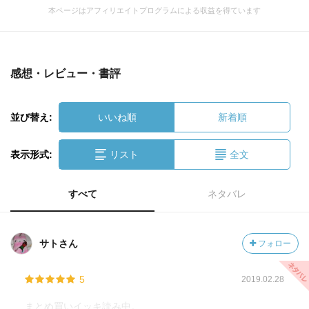
本ページはアフィリエイトプログラムによる収益を得ています
感想・レビュー・書評
並び替え:
いいね順
新着順
表示形式:
リスト
全文
すべて
ネタバレ
サトさん
フォロー
5
2019.02.28
まとめ買いイッキ読み中。