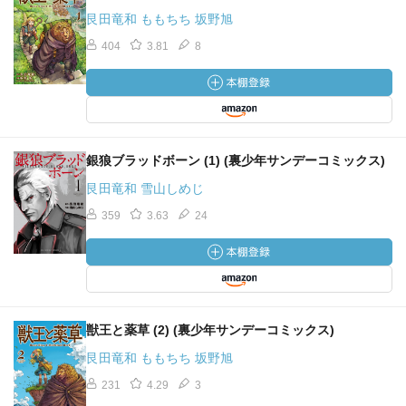
艮田竜和 ももちち 坂野旭
404
3.81
8
銀狼ブラッドボーン (1) (裏少年サンデーコミックス)
艮田竜和 雪山しめじ
359
3.63
24
獣王と薬草 (2) (裏少年サンデーコミックス)
艮田竜和 ももちち 坂野旭
231
4.29
3