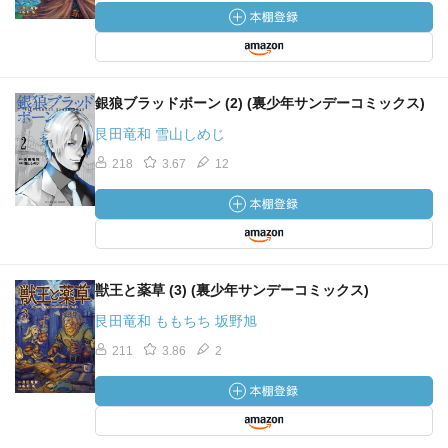
銀狼ブラッドボーン (2) (裏少年サンデーコミックス)
艮田竜和 雪山しめじ
218
3.67
12
獣王と薬草 (3) (裏少年サンデーコミックス)
艮田竜和 ももちち 坂野旭
211
3.86
2