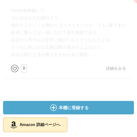
Kindle無料版にて。
コレはなんだか面白そう。
面白そうというか面白くなりそうというか、でも1巻でまだ
軌道に乗ってない感じなので若干微妙である。
設定やら何やらは非常に面白くなりそうなんだよね。
どっちに転ぶかは次巻以降の進み方によるけど。
続きは気になるが購入するかはまだ微妙。
0
詳細をみる
本棚に登録する
Amazon 詳細ページへ