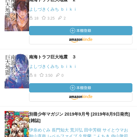
よしづきくみち ｂｉｋｉ
18
3.25
2
南海トラフ巨大地震 ３
よしづきくみち ｂｉｋｉ
8
3.50
0
別冊少年マガジン 2019年9月号 [2019年8月9日発売]
[雑誌]
伊奈めぐみ 長門知大 荒川弘 田中芳樹 サイとウマお
秋山直衛 レベルファイブ 久世蘭 こんちき 内山敦司