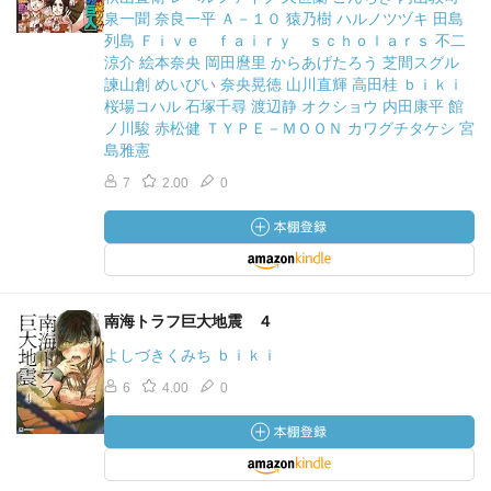
泉一聞 奈良一平 Ａ－１０ 猿乃樹 ハルノツヅキ 田島
列島 Ｆｉｖｅ ｆａｉｒｙ ｓｃｈｏｌａｒｓ 不二
涼介 絵本奈央 岡田麿里 からあげたろう 芝間スグル
諫山創 めいびい 奈央晃徳 山川直輝 高田桂 ｂｉｋｉ
桜場コハル 石塚千尋 渡辺静 オクショウ 内田康平 館
ノ川駿 赤松健 ＴＹＰＥ－ＭＯＯＮ カワグチタケシ 宮
島雅憲
7
2.00
0
南海トラフ巨大地震 ４
よしづきくみち ｂｉｋｉ
6
4.00
0