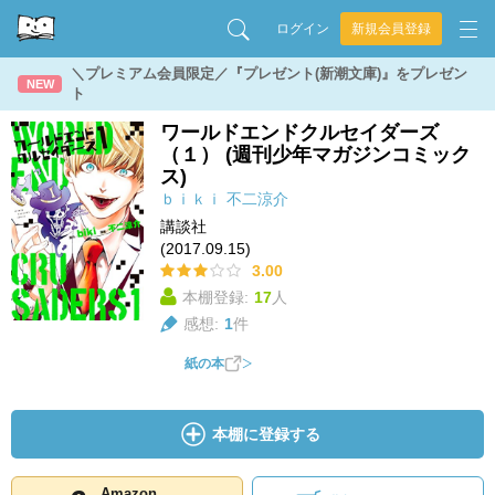
ログイン
新規会員登録
＼プレミアム会員限定／『プレゼント(新潮文庫)』をプレゼン
NEW
ト
ワールドエンドクルセイダーズ
（１） (週刊少年マガジンコミック
ス)
ｂｉｋｉ
不二涼介
講談社
(2017.09.15)
3.00
本棚登録:
17
人
感想:
1
件
紙の本
本棚に登録する
Amazon