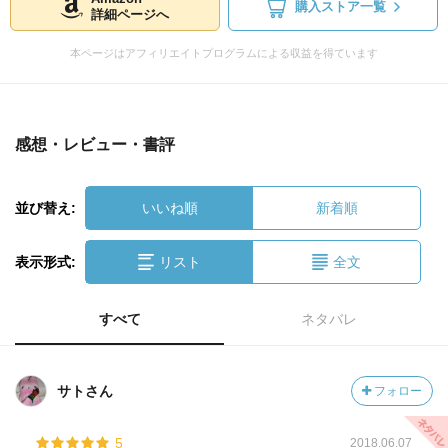
購入ストア一覧
詳細ページへ
本ページはアフィリエイトプログラムによる収益を得ています
感想・レビュー・書評
並び替え:
いいね順
新着順
表示形式:
リスト
全文
すべて
ネタバレ
サトさん
フォロー
5
2018.06.07