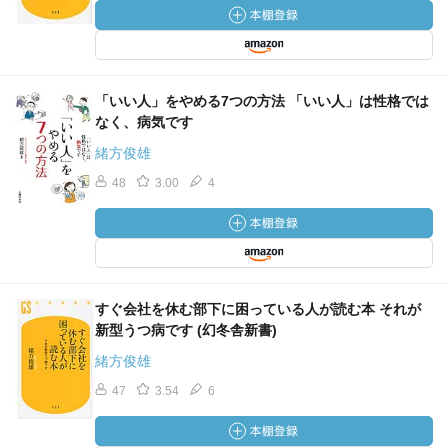
「いい人」をやめる7つの方法 「いい人」は性格では
なく、病気です
緒方俊雄
48
3.00
4
すぐ会社を休む部下に困っている人が読む本 それが
新型うつ病です (幻冬舎新書)
緒方俊雄
47
3.54
6