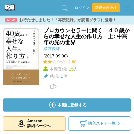
ログイン
新規会員登録
お待たせしました！「再読記録」が読書グラフに登場！
NEW
プロカウンセラーに聞く ４０歳か
らの幸せな人生の作り方 上: 中高
年の光の世界
緒方俊雄
(2017.09.06)
2.80
本棚登録:
15
人
感想:
1
件
本棚に登録する
Amazon
購入ストア一覧
詳細ページへ