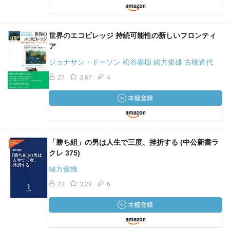
世界のエコビレッジ 持続可能性の新しいフロンティ
ア
ジョナサン・ドーソン 松谷泰樹 緒方俊雄 古橋道代
27
3.67
4
「勝ち組」の男は人生で三度、挫折する (中公新書ラ
クレ 375)
緒方俊雄
23
3.29
6