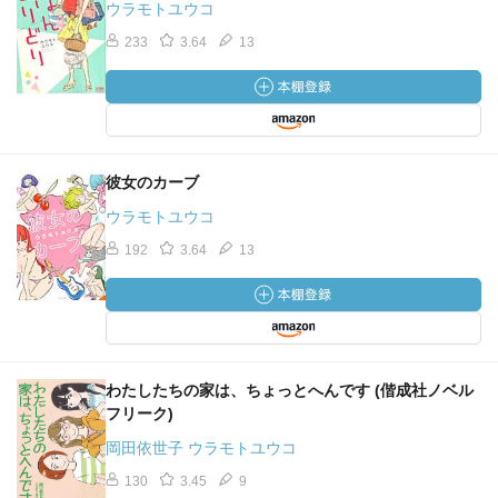
ウラモトユウコ
233
3.64
13
彼女のカーブ
ウラモトユウコ
192
3.64
13
わたしたちの家は、ちょっとへんです (偕成社ノベル
フリーク)
岡田依世子 ウラモトユウコ
130
3.45
9