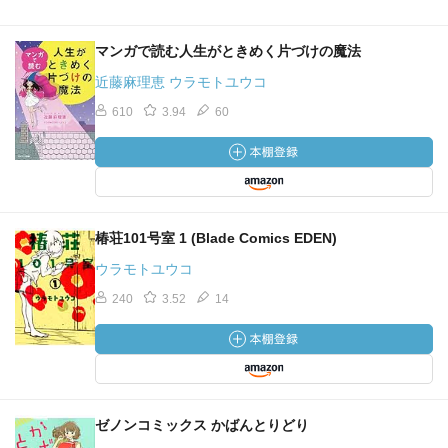
マンガで読む人生がときめく片づけの魔法
近藤麻理恵 ウラモトユウコ
610
3.94
60
椿荘101号室 1 (Blade Comics EDEN)
ウラモトユウコ
240
3.52
14
ゼノンコミックス かばんとりどり