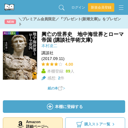
ログイン
新規会員登録
＼プレミアム会員限定／『プレゼント(新潮文庫)』をプレゼン
NEW
ト
興亡の世界史 地中海世界とローマ
帝国 (講談社学術文庫)
本村凌二
講談社
(2017.09.11)
4.00
本棚登録:
89
人
感想:
2
件
紙の本
本棚に登録する
Amazon
購入ストア一覧
詳細ページへ