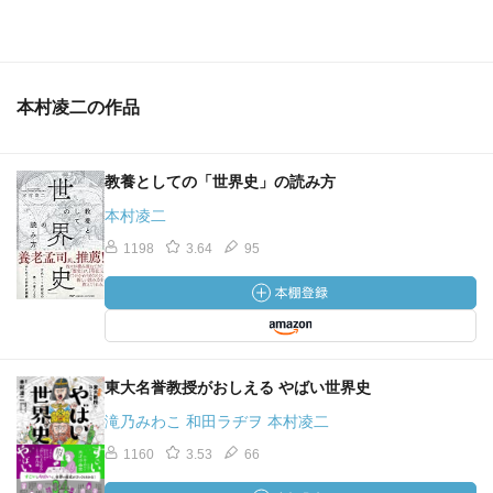
本村凌二の作品
教養としての「世界史」の読み方
本村凌二
1198
3.64
95
東大名誉教授がおしえる やばい世界史
滝乃みわこ 和田ラヂヲ 本村凌二
1160
3.53
66