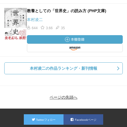
教養としての「世界史」の読み方 (PHP文庫)
本村凌二
644
3.66
35
本村凌二の作品ランキング・新刊情報
ページの先頭へ
Twitterフォロー
Facebookページ