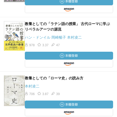
教養としての「ラテン語の授業」 古代ローマに学ぶ
リベラルアーツの源流
ハン・ドンイル 岡崎暢子 本村凌二
978
3.37
47
教養としての「ローマ史」の読み方
本村凌二
706
3.87
39