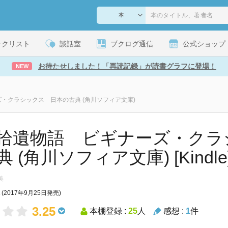
ックリスト
談話室
ブクログ通信
公式ショップ
お待たせしました！「再読記録」が読書グラフに登場！
NEW
・クラシックス 日本の古典 (角川ソフィア文庫)
拾遺物語 ビギナーズ・クラ
 (角川ソフィア文庫) [Kindle
玉美
(2017年9月25日発売)
3.25
本棚登録 :
25
人
感想 :
1
件