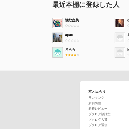
最近本棚に登録した人
強欲壺美
apac
きらら
本と出会う
ランキング
新刊情報
新着レビュー
ブクログ談話室
ブクログ大賞
ブクログ通信