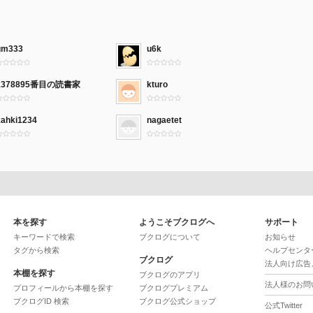
gm333
u6k
1378895番目の読書家
kturo
kahki1234
nagaetet
本を探す
ようこそブクログへ
サポート
キーワードで検索
ブクログについて
お知らせ
タグから検索
ヘルプセンタ
ブクログ
法人向け広告
本棚を探す
ブクログのアプリ
法人様のお問
プロフィールから本棚を探す
ブクログプレミアム
ブクログID 検索
ブクログ公式ショップ
公式Twitter