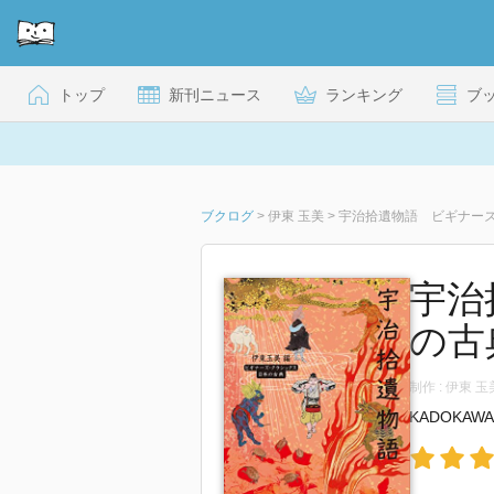
トップ
新刊ニュース
ランキング
ブ
ブクログ
>
伊東 玉美
>
宇治拾遺物語 ビギナーズ
宇治
の古典
制作 : 伊東 
KADOKAWA