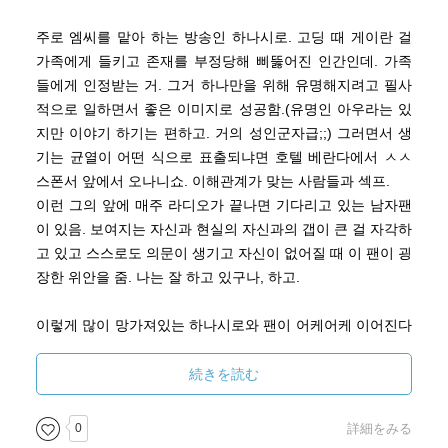
주로 엠씨를 맡아 하는 방송인 하나시로. 고딩 때 게이란 걸
가족에게 들키고 존재를 부정당해 삐뚫어진 인간인데. 가족
들에게 인정받는 거. 그거 하나만을 위해 유명해지려고 필사
적으로 일하면서 좋은 이미지로 성공함.(유명인 아우라는 있
지만 이야기 하기는 편하고. 거의 성인군자급;;) 그러면서 생
기는 균열이 어떤 식으로 표출되냐면 호텔 베란다에서 ㅅㅅ
스폰서 앞에서 오나니쇼. 이해관계가 맞는 사람들과 섹프.
이런 그의 앞에 매주 라디오가 끝나면 기다리고 있는 남자팬
이 있음. 보여지는 자신과 현실의 자신과의 갭이 큰 걸 자각하
고 있고 스스로도 의문이 생기고 자신이 없어질 때 이 팬이 굉
장한 위안을 줌. 나는 잘 하고 있구나, 하고.
이렇게 많이 망가져있는 하나시로와 팬이 어케어케 이어진다
는 건데... 결론적으로 러브는 없는 느낌이었음. 나를 구원할
수 있는 건 너밖에 없어. ??? ㅜㅜㅜㅜ 애정에 바탕을 둔 그런
続きを読む
묘사가 아니어서... 흠...하고 있는데 끝남.
0
詳細をみる
두 번째는 더 이상한데, 상대방의 생각같은 건 무시하고. 저