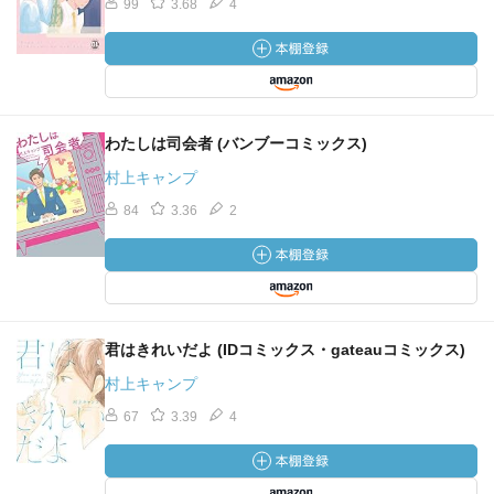
99
3.68
4
わたしは司会者 (バンブーコミックス)
村上キャンプ
84
3.36
2
君はきれいだよ (IDコミックス・gateauコミックス)
村上キャンプ
67
3.39
4