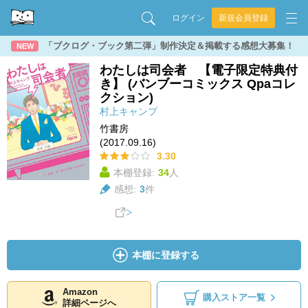
ログイン
新規会員登録
「ブクログ・ブック第二弾」制作決定＆掲載する感想大募集！
NEW
わたしは司会者 【電子限定特典付
き】 (バンブーコミックス Qpaコレ
クション)
村上キャンプ
竹書房
(2017.09.16)
3.30
本棚登録:
34
人
感想:
3
件
本棚に登録する
Amazon
購入ストア一覧
詳細ページへ