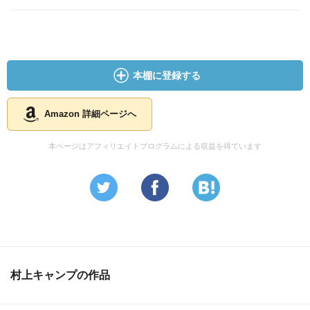
사람이 피곤해보이니까 내가 엉덩이로 가는 즐거움을 느끼게
해서 피곤을 풀어줘야지????? 이게 정상인가. 첨 만나는 사
람인데. 얼굴이 취향이란 이유로 밀어부치는데 .... 이것도 진
짜 끝까지 이해안됨=_= 이거 어쩔거야.....
本棚に登録する
Amazon 詳細ページへ
本ページはアフィリエイトプログラムによる収益を得ています
村上キャンプの作品