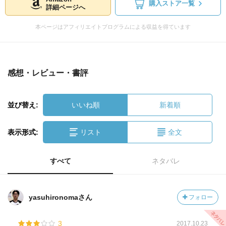
購入ストア一覧
詳細ページへ
本ページはアフィリエイトプログラムによる収益を得ています
感想・レビュー・書評
並び替え:
いいね順
新着順
表示形式:
リスト
全文
すべて
ネタバレ
yasuhironomaさん
フォロー
3
2017.10.23