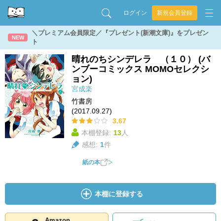
ログイン
新規会員登録
＼プレミアム会員限定／『プレゼント(新潮文庫)』をプレゼン
NEW
ト
晴れのちシンデレラ （１０） (バ
ンブーコミックス MOMOセレクシ
ョン)
宮成楽
竹書房
(2017.09.27)
3.67
本棚登録:
13
人
感想:
1
件
紙の本
本棚に登録する
Amazon