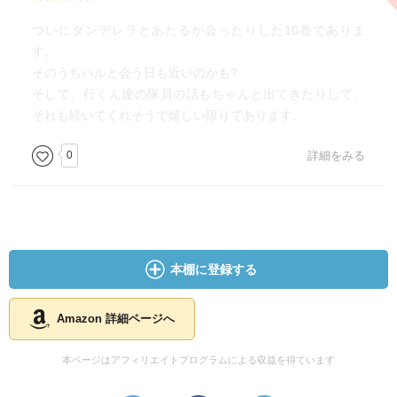
ついにダンデレラとあたるが会ったりした10巻でありま
す。
そのうちハルと会う日も近いのかも?
そして、行くん達の隊員の話もちゃんと出てきたりして、
それも続いてくれそうで嬉しい限りであります。
0
詳細をみる
本棚に登録する
Amazon 詳細ページへ
本ページはアフィリエイトプログラムによる収益を得ています