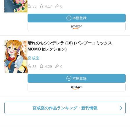
33
4.17
0
晴れのちシンデレラ (18) (バンブーコミックス
MOMOセレクション)
宮成楽
33
4.29
0
宮成楽の作品ランキング・新刊情報