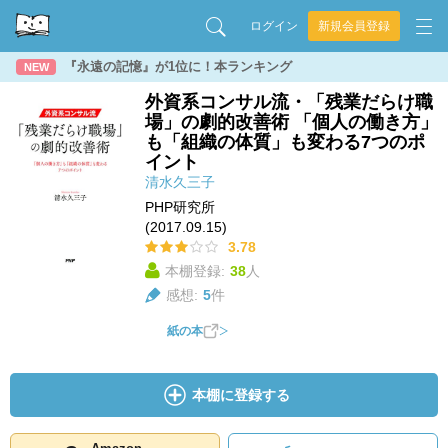
ログイン
新規会員登録
『永遠の記憶』が1位に！本ランキング
NEW
外資系コンサル流・「残業だらけ職
場」の劇的改善術 「個人の働き方」
も「組織の体質」も変わる7つのポ
イント
清水久三子
PHP研究所
(2017.09.15)
3.78
本棚登録:
38
人
感想:
5
件
紙の本
本棚に登録する