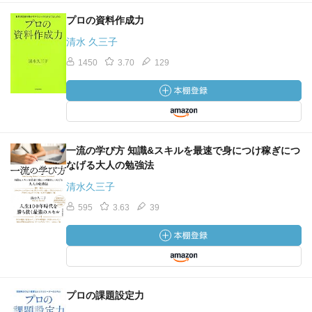
プロの資料作成力
清水 久三子
1450
3.70
129
一流の学び方 知識&スキルを最速で身につけ稼ぎにつ
なげる大人の勉強法
清水久三子
595
3.63
39
プロの課題設定力