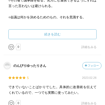
○その場で議事録を取る。先方にも連携できるようにすれば
言った言わないは避けられる。
○会議は何かを決めるためのもの。それを意識する。
⑤チームビルディングについて
続きを読む
○各メンバーの特性を理解してもらうため、取説を共有す
る。これは面白いし実用的かもと感じた。
0
詳細をみる
最初に断っておくことで配慮に繋がるしお互いの理解度が
高まると感じた。
のんびりゆったりさん
フォロー
5
2023.02.26
できていないことばかりでした。具体的に改善術を伝えて
くれているので、一つでも実際に使ってみたい。
0
詳細をみる