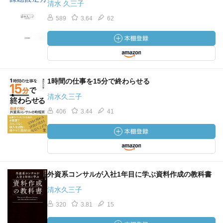
清水 久三子
589
3.64
62
1時間の仕事を15分で終わらせる
清水久三子
406
3.44
41
外資系コンサルが入社1年目に学ぶ資料作成の教科書
清水久三子
320
3.81
15