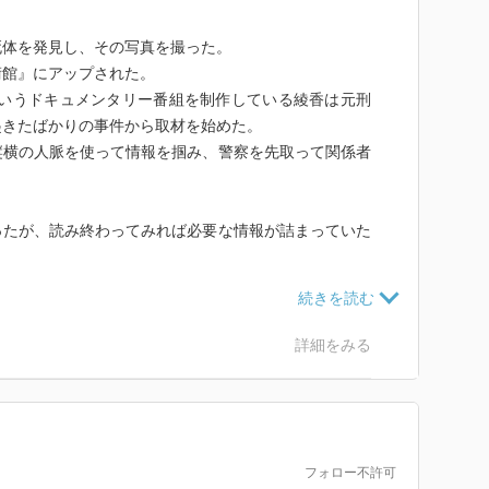
死体を発見し、その写真を撮った。
術館』にアップされた。
というドキュメンタリー番組を制作している綾香は元刑
起きたばかりの事件から取材を始めた。
縦横の人脈を使って情報を掴み、警察を先取って関係者
ったが、読み終わってみれば必要な情報が詰まっていた
に描かれているというか、もっと恐怖とか憎悪とかあっ
を進めるうちに溶けていくようになっているけど、濃淡
詳細をみる
も作品の楽しみ方の一つなのか。
フォロー不許可