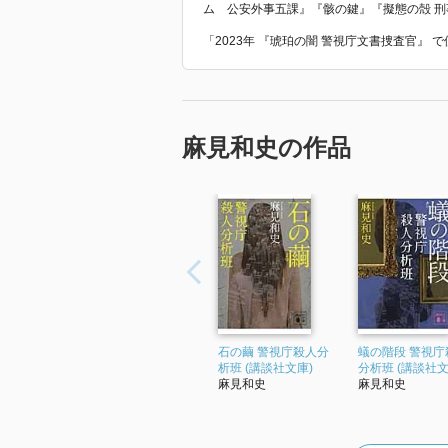
ム 公安外事五課』『骸の鍵』『擬態の殻 
「2023年 『琥珀の闇 警視庁文書捜査官』
麻見和史の作品
石の繭 警視庁殺人分
蟻の階段 警視庁
析班 (講談社文庫)
分析班 (講談社文
麻見和史
麻見和史