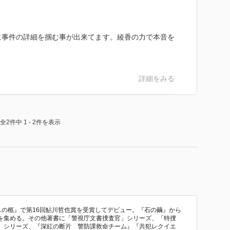
事件の詳細を掴む事が出来てます。綾香の力で本音を
詳細をみる
全2件中 1 - 2件を表示
ウスの柩』で第16回鮎川哲也賞を受賞してデビュー。『石の繭』から
を集める。その他著書に「警視庁文書捜査官」シリーズ、「特捜
」シリーズ、『深紅の断片 警防課救命チーム』『共犯レクイエ