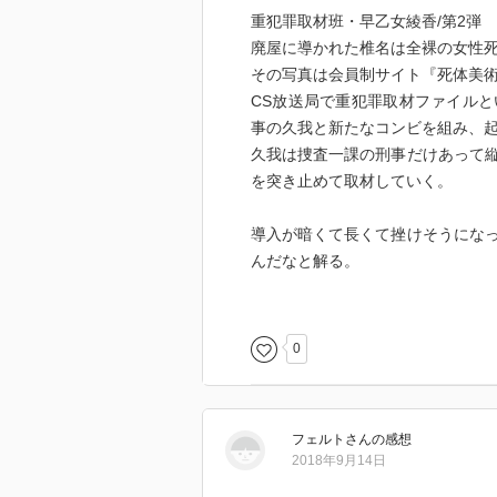
重犯罪取材班・早乙女綾香/第2弾
廃屋に導かれた椎名は全裸の女性
その写真は会員制サイト『死体美
CS放送局で重犯罪取材ファイル
事の久我と新たなコンビを組み、
久我は捜査一課の刑事だけあって
を突き止めて取材していく。
導入が暗くて長くて挫けそうにな
んだなと解る。
しかし全体的に心情があっさり目
てもよかったのではと思う。
綾香が抱く久我への不信感も取材
0
が幅が少ない。
まぁ、そこを読者が想像で補うの
フェルト
さん
の感想
2018年9月14日