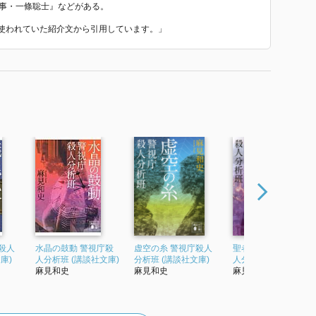
刑事・一條聡士』などがある。
 で使われていた紹介文から引用しています。」
殺人
水晶の鼓動 警視庁殺
虚空の糸 警視庁殺人
聖者の凶数 警視庁殺
庫)
人分析班 (講談社文庫)
分析班 (講談社文庫)
人分析班 (講談社文庫
麻見和史
麻見和史
麻見和史