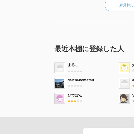
麻見和史
最近本棚に登録した人
まるこ
daichi-komatsu
a
ひでぼん