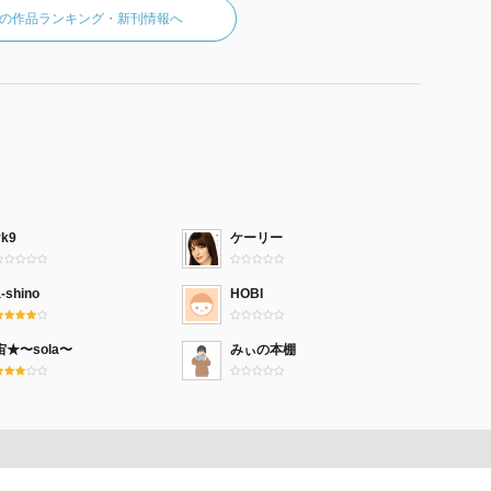
の作品ランキング・新刊情報へ
yk9
ケーリー
-shino
HOBI
宙★〜sola〜
みぃの本棚