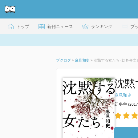
トップ
新刊ニュース
ランキング
ブ
ブクログ
>
麻見和史
>
沈黙する女たち (幻冬舎文
沈黙す
麻見和史
幻冬舎
(201