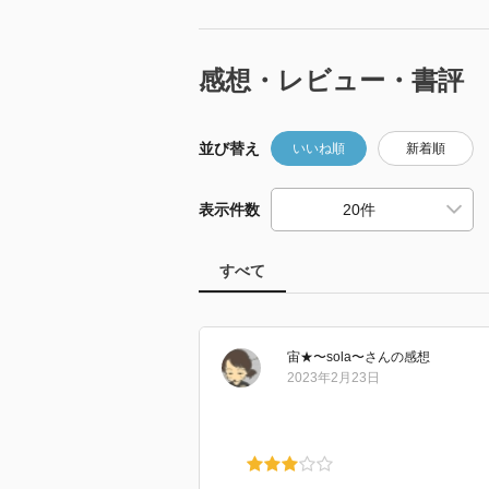
感想・レビュー・書評
並び替え
いいね順
新着順
表示件数
すべて
宙★〜sola〜
さん
の感想
2023年2月23日