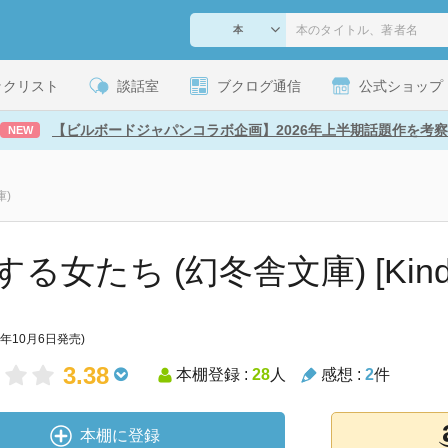
ックリスト
談話室
ブクログ通信
公式ショップ
【ビルボードジャパンコラボ企画】2026年上半期話題作を考察
NEW
庫)
る女たち (幻冬舎文庫) [Kindl
7年10月6日発売)
3.38
本棚登録 :
28
人
感想 :
2
件
本棚に登録