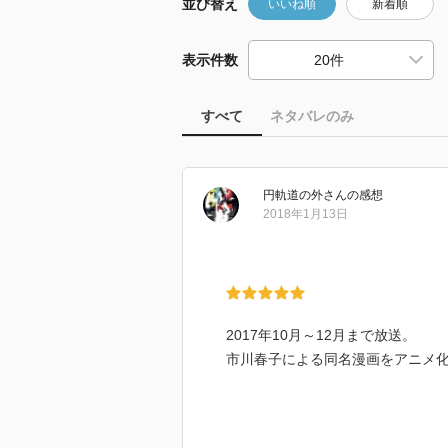
並び替え
いいね順
新着順
表示件数
すべて
ネタバレのみ
円軌道の外
さん
の感想
2018年1月13日
2017年10月～12月まで放送。
市川春子による同名漫画をアニメ