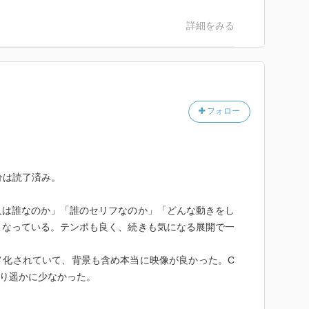
って、さらに名作にまで押し上げたアニメスタッフの力
詳細をみる
て先生への想いを胸に無惨にも散ったアンタークチサイ
そして月人の真の目的と正体など今後も謎が謎を呼ぶ展
フォロー
てみたい！
分は読了済み。
マ 「鏡面の波」MV
人は誰なのか」「誰のセリフなのか」「どんな動きをし
くなっている。テンポも良く、続きも気になる展開で一
メ化されていて、背景も含め本当に映像が良かった。C
より遥かに少なかった。