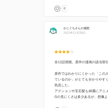
(優れた原作漫画をアニメ化によ
0
が素晴らしい)
忘れられず今も胸に残るは
月人からフォスを守るため、そし
かじぐち
さん
の感想
トの最期の姿。
2022年11月28日
フォスが抱いた先生への不信感、
開だけに
ぜひとも同じスタッフで続編を観
https://youtu.be/khT5PwEtiVM
全12話視聴。原作の漫画の該当部
↑テレビアニメ『宝石の国』OPテー
いやぁ～名曲！
原作ではわかりにくかった「この
ているのか」がとても分かりやす
気見した。
アクションや宝石髪も綺麗にアニ
Gの見にくさは多少あるが、想像