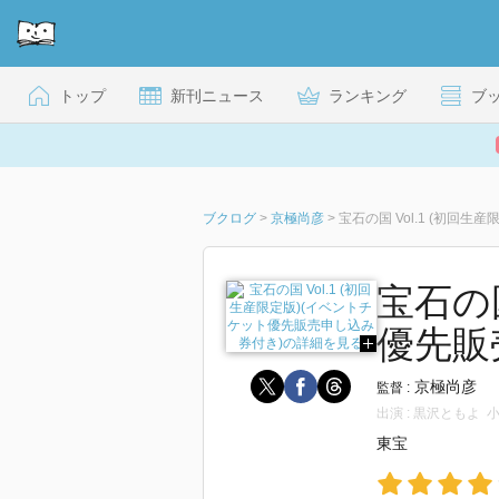
トップ
新刊ニュース
ランキング
ブ
ブクログ
>
京極尚彦
>
宝石の国 Vol.1 (初回
宝石の国
優先販
京極尚彦
監督 :
出演 : 黒沢ともよ
東宝