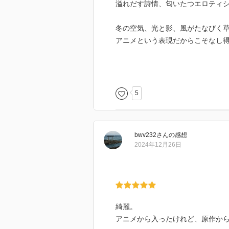
溢れだす詩情、匂いたつエロティ
冬の空気、光と影、風がたなびく
アニメという表現だからこそなし
心に残る印象的なセリフの数々と
それに命を吹き込む声優陣がまた
それぞれのキャラにピッタリな配
5
特に主人公のフォスフォフィライ
うざいのに憎めない末っ子キャラ
bwv232
さん
の感想
(『響け！ユーフォニアム』の黄
2024年12月26日
ある。)
脱力感たっぷりのセリフの掛け合
それにしてもこれほどCGが違和
日本のアニメを初めて観た。
綺麗。
アニメという表現の凄さや底力を
アニメから入ったけれど、原作か
う。