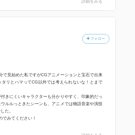
詳細をみる
あるので、様々な擬人化された宝石たちが登場するたび
しめる作りになっている。
な世界観であるためにとても人を選ぶ内容になってお
フォロー
、抽象的な雰囲気が肌に合わない人にはあまり向いてい
全体的に見るとまだまだ謎が多く、
気分で見始めた私ですがCGアニメーションと宝石で出来
たので、話の内容よりかは神秘的な世界観や
ッタリとハマってCG以外では考えられないな！とまで
メならではの表現の数々を
が楽しめた作品。
が付きにくいキャラクターも分かりやすく、印象的だっ
はウルルっときたシーンも、アニメでは物語音楽や演技
でした。
のでみてください！