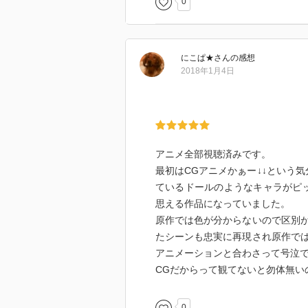
0
各キャラクターもしっかりと個性
に、
目で見て違いや掛け合いなどが楽
にこぱ★
さん
の感想
2018年1月4日
ただ、一言では説明しにくい独特
り、
考察するのが好きではなかったり
ないと思った。
アニメ全部視聴済みです。
面白い場面は確かにあるのだが、
最初はCGアニメかぁー↓↓という
明かされないまま終わってしまっ
ているドールのようなキャラがピ
擬人化された宝石たちのこのアニ
思える作品になっていました。
目で見て味わうような見方のほう
原作では色が分からないので区別
たシーンも忠実に再現され原作で
アニメーションと合わさって号泣
CGだからって観てないと勿体無い
0