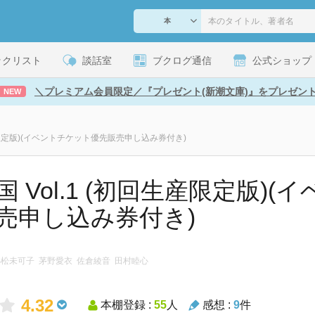
ックリスト
談話室
ブクログ通信
公式ショップ
＼プレミアム会員限定／『プレゼント(新潮文庫)』をプレゼン
NEW
生産限定版)(イベントチケット優先販売申し込み券付き)
 Vol.1 (初回生産限定版)
売申し込み券付き)
 小松未可子 茅野愛衣 佐倉綾音 田村睦心
4.32
本棚登録 :
55
人
感想 :
9
件