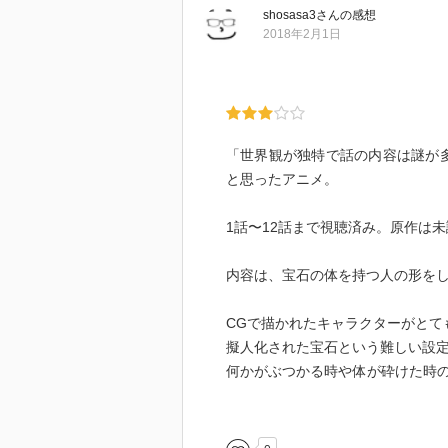
shosasa3
さん
の感想
2018年2月1日
「世界観が独特で話の内容は謎が
と思ったアニメ。
1話〜12話まで視聴済み。原作は
内容は、宝石の体を持つ人の形を
CGで描かれたキャラクターがとて
擬人化された宝石という難しい設
何かがぶつかる時や体が砕けた時
思った。
また、宝石の特徴を性格や戦闘な