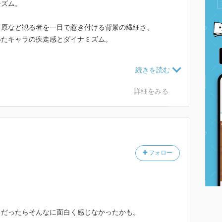
シズム。
草原など観る者を一目で惹き付ける背景の繊細さ、
得たキャラの疾走感とダイナミズム。
役でいい仕事をしている。
詳細をみる
ト役の黒沢ともよが
・フォスを完璧に演じていて、強烈に惹き付けられた。
前久美子役も見事だったけど、本当にこの人は演技力が
フォロー
いにもニンマリ。
感なくキャラたちのイメージを活かす作用をもたらした
あらためて感じさせてくれた記念碑的作品だったと思
らだったらそんなに面白く感じなかったかも。