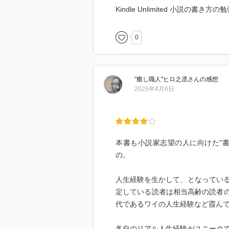
Kindle Unlimited 小説の
0
"癒し職人"ヒロ之丞
さん
の感想
2025年4月6日
本書も小説家志望の人に向けた"
の。
人生経験を生かして、となってい
定している読者は相当高齢の読者の
代であるワイの人生経験など霞ん
各自のリアル人生経験がユニーク