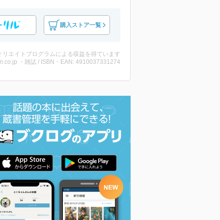
購入ストア一覧
ィリエイトプログラムによる収益を得ています
n.co.jp ・雑誌 / ISBN・EAN: 4910037331274