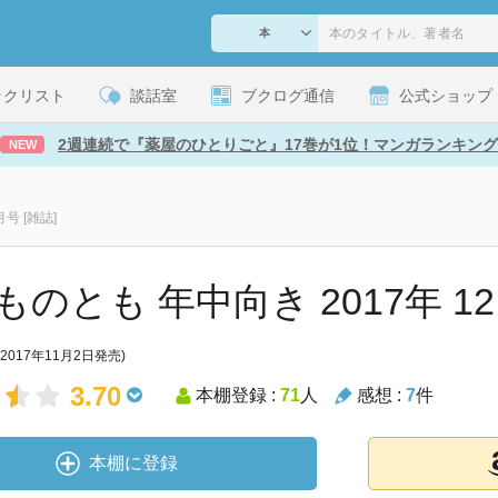
ックリスト
談話室
ブクログ通信
公式ショップ
2週連続で『薬屋のひとりごと』17巻が1位！マンガランキング
NEW
号 [雑誌]
のとも 年中向き 2017年 12 
(2017年11月2日発売)
3.70
本棚登録 :
71
人
感想 :
7
件
本棚に登録