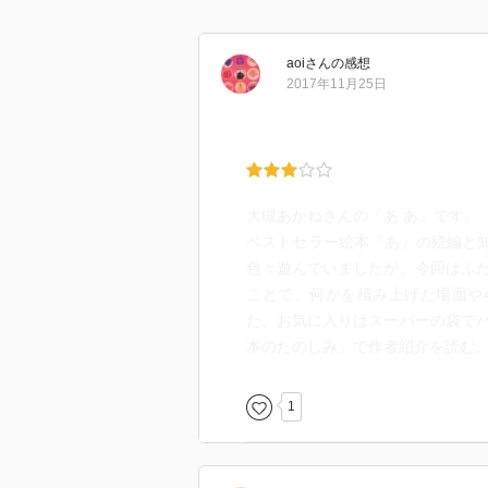
aoi
さん
の感想
2017年11月25日
大槻あかねさんの『あ あ』です。
ベストセラー絵本『あ』の続編と知
色々遊んでいましたが、今回はふ
ことで、何かを積み上げた場面や
た。お気に入りはスーパーの袋で
本のたのしみ」で作者紹介を読む
1