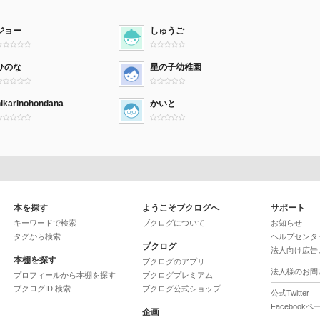
ジョー
しゅうご
ひのな
星の子幼稚園
hikarinohondana
かいと
本を探す
ようこそブクログへ
サポート
キーワードで検索
ブクログについて
お知らせ
タグから検索
ヘルプセンタ
ブクログ
法人向け広告
本棚を探す
ブクログのアプリ
法人様のお問
プロフィールから本棚を探す
ブクログプレミアム
ブクログID 検索
ブクログ公式ショップ
公式Twitter
Facebookペ
企画