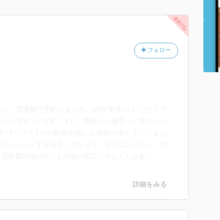
フォロー
り、図書館で予約しました。前回″針金の人″ひとりで
たりに増えています！また、横長から縦長へと変わった
4〜6コマで1つの展開を描いた場面が出てきていまし
パラシュートする場面、楽しそう。折り込みふろく「絵
。児童書関係以外にも活動の場広い方なんだなあ。
詳細をみる