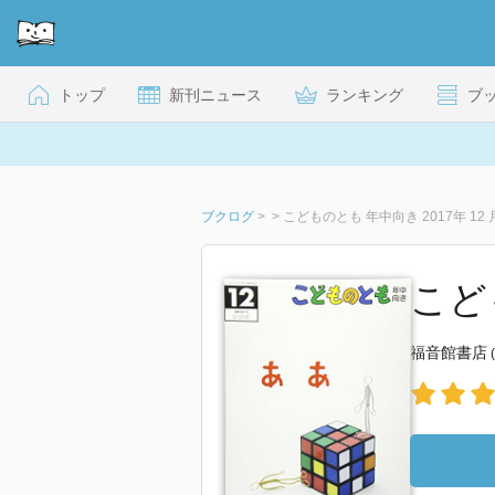
トップ
新刊ニュース
ランキング
ブ
ブクログ
>
>
こどものとも 年中向き 2017年 12 月
こども
福音館書店