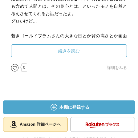
も含めて人間とは、その良心とは、といったモノを自然と
考えさせてくれるお話だったよ。
グロいけど…
若きゴールドブラムさんの大きな目とか背の高さとか画面
から伝わる役者としての「濃さ」が、ちょっと『ドラキュ
リア』の頃のジェラルド・バトラーさんっぽかったです。
続きを読む
濃い役者が役にハマると名作ができちゃうよね（笑）
0
詳細をみる
本棚に登録する
Amazon 詳細ページへ