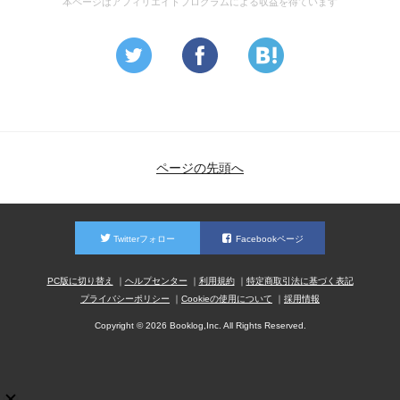
本ページはアフィリエイトプログラムによる収益を得ています
ページの先頭へ
Twitterフォロー
Facebookページ
PC版に切り替え
ヘルプセンター
利用規約
特定商取引法に基づく表記
プライバシーポリシー
Cookieの使用について
採用情報
Copyright © 2026 Booklog,Inc. All Rights Reserved.