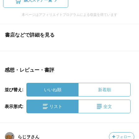
購入ストア一覧
本ページはアフィリエイトプログラムによる収益を得ています
書店などで詳細を見る
感想・レビュー・書評
並び替え:
いいね順
新着順
表示形式:
リスト
全文
らじヲさん
フォロー