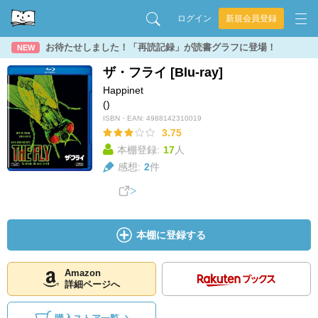
ログイン
新規会員登録
お待たせしました！「再読記録」が読書グラフに登場！
NEW
ザ・フライ [Blu-ray]
Happinet
()
ISBN・EAN:
4988142310019
3.75
本棚登録:
17
人
感想:
2
件
本棚に登録する
Amazon
詳細ページへ