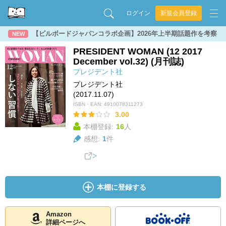
ログイン
新規会員登録
【ビルボードジャパンコラボ企画】2026年上半期話題作を考察
NEW
PRESIDENT WOMAN (12 2017
December vol.32) (月刊誌)
プレジデント社
プレジデント社
(2017.11.07)
ISBN・EAN:
4910078311273
3.00
本棚登録:
16
人
感想:
1
件
本棚に登録する
Amazon
詳細ページへ