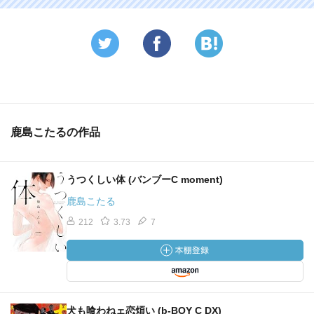
鹿島こたるの作品
うつくしい体 (バンブーC moment)
鹿島こたる
212
3.73
7
犬も喰わねェ恋煩い (b-BOY C DX)