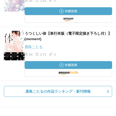
95
3.93
4
うつくしい体【単行本版（電子限定描き下ろし付）】
(moment)
鹿島こたる
94
3.71
3
鹿島こたるの作品ランキング・新刊情報