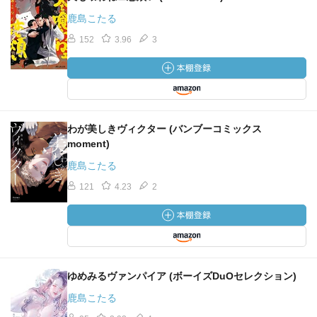
鹿島こたる
152
3.96
3
わが美しきヴィクター (バンブーコミックス
moment)
鹿島こたる
121
4.23
2
ゆめみるヴァンパイア (ボーイズDuOセレクション)
鹿島こたる