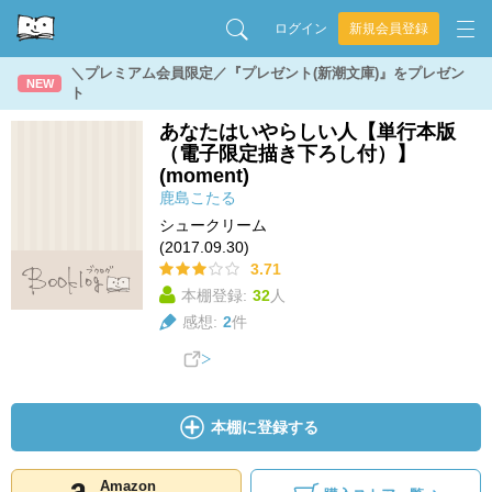
ログイン
新規会員登録
＼プレミアム会員限定／『プレゼント(新潮文庫)』をプレゼン
NEW
ト
あなたはいやらしい人【単行本版
（電子限定描き下ろし付）】
(moment)
鹿島こたる
シュークリーム
(2017.09.30)
3.71
本棚登録:
32
人
感想:
2
件
本棚に登録する
Amazon