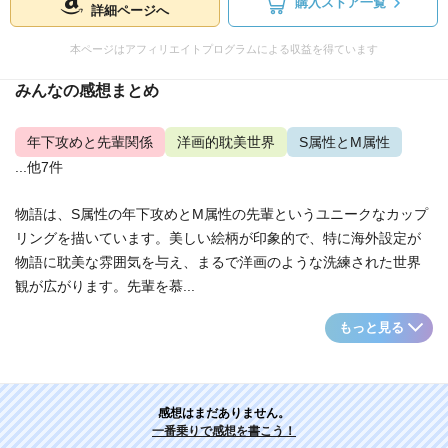
購入ストア一覧
詳細ページへ
本ページはアフィリエイトプログラムによる収益を得ています
みんなの感想まとめ
年下攻めと先輩関係
洋画的耽美世界
S属性とM属性
...他7件
物語は、S属性の年下攻めとM属性の先輩というユニークなカップ
リングを描いています。美しい絵柄が印象的で、特に海外設定が
物語に耽美な雰囲気を与え、まるで洋画のような洗練された世界
観が広がります。先輩を慕...
もっと見る
感想はまだありません。
一番乗りで感想を書こう！