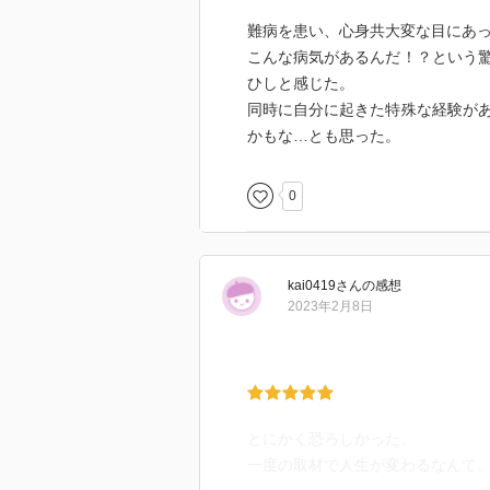
難病を患い、心身共大変な目にあ
こんな病気があるんだ！？という
ひしと感じた。
同時に自分に起きた特殊な経験が
かもな…とも思った。
0
kai0419
さん
の感想
2023年2月8日
とにかく恐ろしかった。
一度の取材で人生が変わるなんて