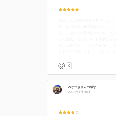
難病なのに国の対象疾患ではなく
が、原因不明の病気ばかりになっ
ます。なかなか診断されなかった
くて症状がよくなっても寛解だか
る人は離れるし「なんで私が」「
なるのも共感しました。コミック
0
みかづき
さん
の感想
2023年4月25日