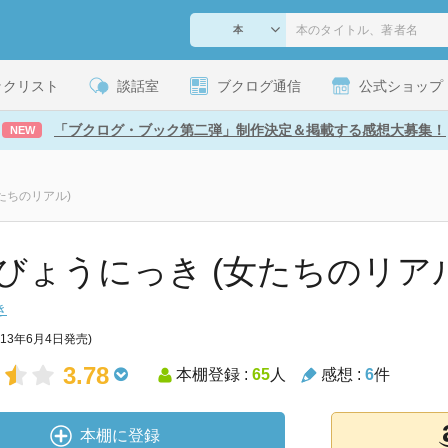
ックリスト
談話室
ブクログ通信
公式ショップ
「ブクログ・ブック第二弾」制作決定＆掲載する感想大募集！
NEW
たちのリアル)
ょうにっき (女たちのリアル) [
き
013年6月4日発売)
3.78
本棚登録 :
65
人
感想 :
6
件
本棚に登録