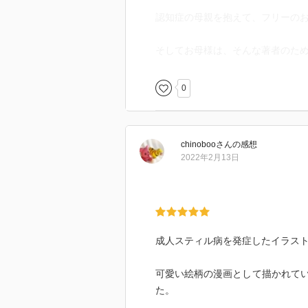
認知症の母親を抱えて、フリーの
そしてお母様は、そんな著者のた
0
chinoboo
さん
の感想
2022年2月13日
成人スティル病を発症したイラス
可愛い絵柄の漫画として描かれて
た。