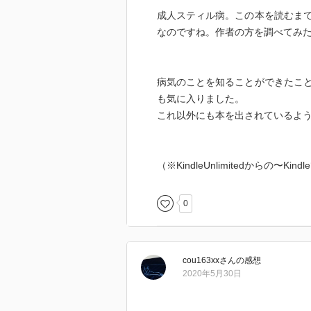
成人スティル病。この本を読むま
なのですね。作者の方を調べてみ
病気のことを知ることができたこ
も気に入りました。
これ以外にも本を出されているよ
（※KindleUnlimitedからの〜
0
cou163xx
さん
の感想
2020年5月30日