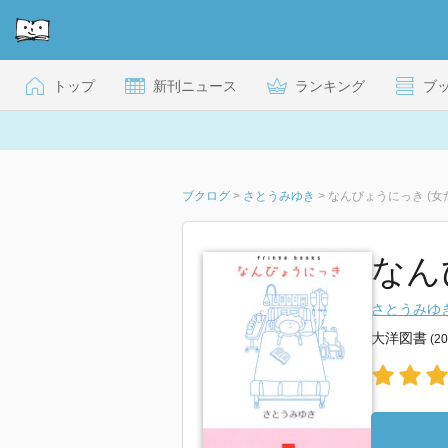
トップ
新刊ニュース
ランキング
ブ
ブクログ
>
さとうみゆき
>
なんびょうにっき (女
なんび
さとうみゆ
大洋図書
(2