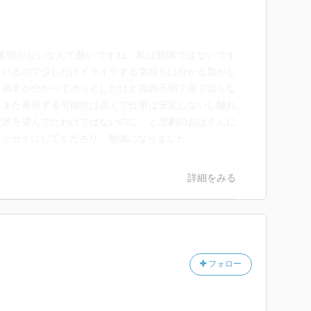
援助がないなんて酷いですね。私は難病ではないです
ているので少しだけイライラする気持ちは分かる気がし
り病名が分かってホッとしたけど原因不明で薬で治らな
らまた再発する可能性は高くて仕事は安定しないし離れ
贅沢を望んでたわけではないのに」と悲劇のおばさんに
エッセイにしてくださり、勉強になりました。
詳細をみる
フォロー