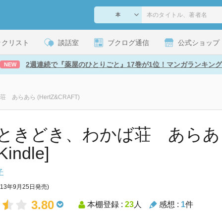
ックリスト
談話室
ブクログ通信
公式ショップ
2週連続で『薬屋のひとりごと』17巻が1位！マンガランキング
NEW
あらあら (HertZ&CRAFT)
ときどき、わかば荘 あらあら (
Kindle]
子
013年9月25日発売)
3.80
本棚登録 :
23
人
感想 :
1
件