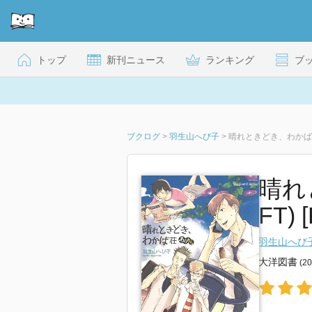
トップ
新刊ニュース
ランキング
ブ
ブクログ
>
羽生山へび子
>
晴れときどき、わかば荘 
晴れ
FT) [
羽生山へび
大洋図書
(2