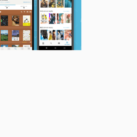
ば
SEX TRUCK ROC
きゃっつ 四畳半ぶら
性癖108TYPE (POE B
K'N'ROLL
ぶら節 (H & C Comic
ACKS/Babyコミック
羽生山へび子
s)
ス)
t
羽生山へび子
市川けい