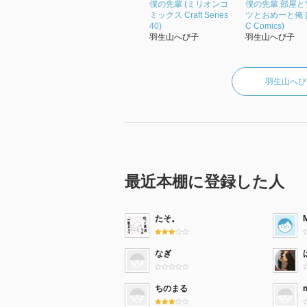
僕の先輩 (ミリオンコ
僕の先輩 部屋と
ミックス Craft Series
ツとおめーと俺 (
40)
C Comics)
羽生山へび子
羽生山へび子
羽生山へび
最近本棚に登録した人
たそ。
なぎ
ちのまる