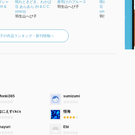
Yシャ
晴れときどき、わかば
夜明けのブルース
晴れときどき、わか
H &
荘 あらあら (H & C C
羽生山へび子
荘 まあまあ (H & C C
omics)
omics)
羽生山へび子
羽生山へび子
子の作品ランキング・新刊情報へ
Monki365
sumizumi
はにえすckcs
悟海
mayuri
Ebi