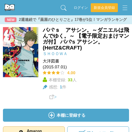
ログイン
新規会員登録
2週連続で『薬屋のひとりごと』17巻が1位！マンガランキング
NEW
パパ’ｓ アサシン。～ダニエルは飛
んでゆく。～ 【電子限定おまけマン
ガ付】 パパ’s アサシン。
(HertZ&CRAFT)
ＳＨＯＯＷＡ
大洋図書
(2015.07.01)
4.00
本棚登録:
33
人
感想:
1
件
本棚に登録する
Amazon