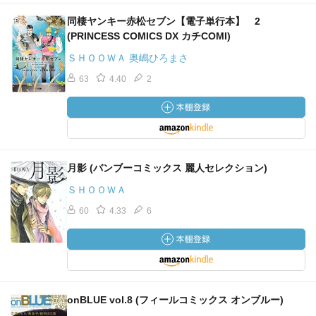
同棲ヤンキー赤松セブン【電子単行本】 2
(PRINCESS COMICS DX カチCOMI)
ＳＨＯＯＷＡ 奥嶋ひろまさ
63
4.40
2
月影 (バンブーコミックス 麗人セレクション)
ＳＨＯＯＷＡ
60
4.33
6
onBLUE vol.8 (フィールコミックス オンブルー)