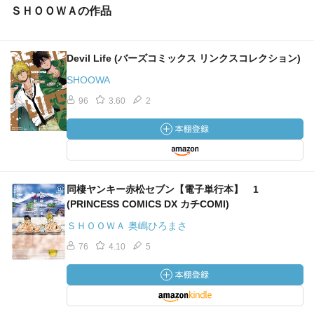
ＳＨＯＯＷＡの作品
Devil Life (バーズコミックス リンクスコレクション)
SHOOWA
96
3.60
2
同棲ヤンキー赤松セブン【電子単行本】 1
(PRINCESS COMICS DX カチCOMI)
ＳＨＯＯＷＡ 奥嶋ひろまさ
76
4.10
5