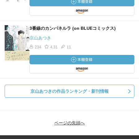
3番線のカンパネルラ (on BLUEコミックス)
京山あつき
234
4.31
11
京山あつきの作品ランキング・新刊情報
ページの先頭へ