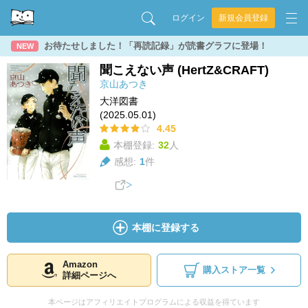
ログイン
新規会員登録
お待たせしました！「再読記録」が読書グラフに登場！
NEW
聞こえない声 (HertZ&CRAFT)
京山あつき
大洋図書
(2025.05.01)
4.45
本棚登録:
32
人
感想:
1
件
本棚に登録する
Amazon
購入ストア一覧
詳細ページへ
本ページはアフィリエイトプログラムによる収益を得ています