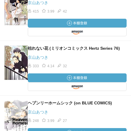
京山あつき
415
3.99
42
枯れない花 (ミリオンコミックス Hertz Series 76)
京山あつき
333
4.14
32
ヘブンリーホームシック (on BLUE COMICS)
京山あつき
248
3.99
27