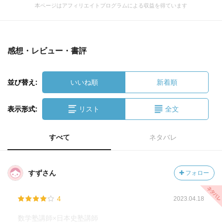
本ページはアフィリエイトプログラムによる収益を得ています
感想・レビュー・書評
並び替え:
いいね順
新着順
表示形式:
リスト
全文
すべて
ネタバレ
すずさん
フォロー
4
2023.04.18
数学塾講師×日本史塾講師