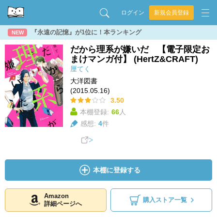
ログイン
新規会員登録
『永遠の記憶』が1位に！本ランキング
NEW
だから理系が嫌いだ 【電子限定お
まけマンガ付】 (HertZ&CRAFT)
厘てく
大洋図書
(2015.05.16)
3.50
本棚登録:
66
人
感想:
4
件
本棚に登録する
Amazon
購入ストア一覧
詳細ページへ