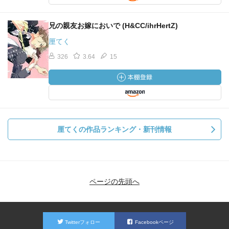
兄の親友お嫁においで (H&CC/ihrHertZ)
厘てく
326
3.64
15
厘てくの作品ランキング・新刊情報
ページの先頭へ
Twitterフォロー
Facebookページ