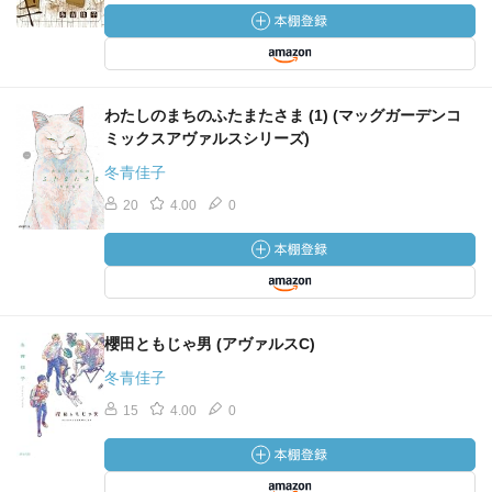
わたしのまちのふたまたさま (1) (マッグガーデンコ
ミックスアヴァルスシリーズ)
冬青佳子
20
4.00
0
櫻田ともじゃ男 (アヴァルスC)
冬青佳子
15
4.00
0