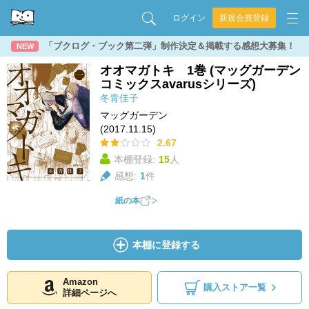
ログイン
新規会員登録
「ブクログ・ブック第二弾」制作決定＆掲載する感想大募集！
NEW
オオマガトキ 1巻 (マッグガーデン
コミックスavarusシリーズ)
冬青佳子
マッグガーデン
(2017.11.15)
2.67
本棚登録:
15
人
感想:
1
件
紙の本
本棚に登録する
Amazon
購入ストア一覧
詳細ページへ