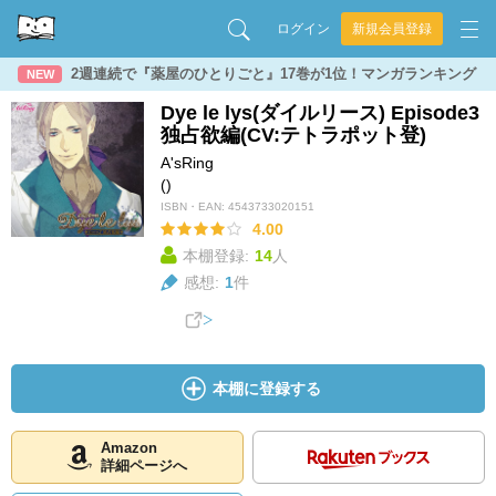
ログイン
新規会員登録
2週連続で『薬屋のひとりごと』17巻が1位！マンガランキング
NEW
Dye le lys(ダイルリース) Episode3
独占欲編(CV:テトラポット登)
A'sRing
()
ISBN・EAN:
4543733020151
4.00
本棚登録:
14
人
感想:
1
件
本棚に登録する
Amazon
詳細ページへ