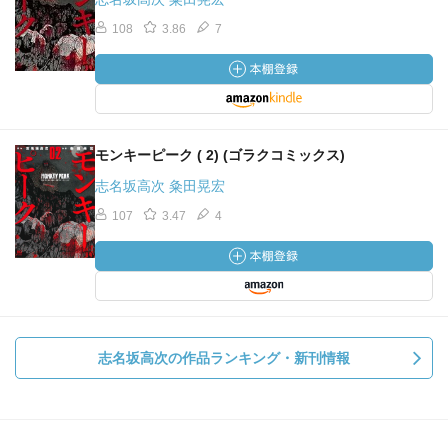
108
3.86
7
モンキーピーク ( 2) (ゴラクコミックス)
志名坂高次 粂田晃宏
107
3.47
4
志名坂高次の作品ランキング・新刊情報