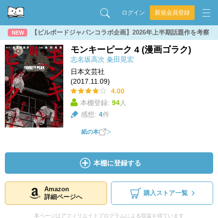
ログイン
新規会員登録
【ビルボードジャパンコラボ企画】2026年上半期話題作を考察
NEW
モンキーピーク 4 (漫画ゴラク)
志名坂高次
粂田晃宏
日本文芸社
(2017.11.09)
4.00
本棚登録:
94
人
感想:
4
件
紙の本
本棚に登録する
Amazon
購入ストア一覧
詳細ページへ
本ページはアフィリエイトプログラムによる収益を得ています