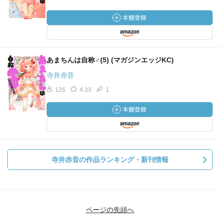
あまちんは自称♂(5) (マガジンエッジKC)
寺井赤音
126
4.33
1
寺井赤音の作品ランキング・新刊情報
ページの先頭へ