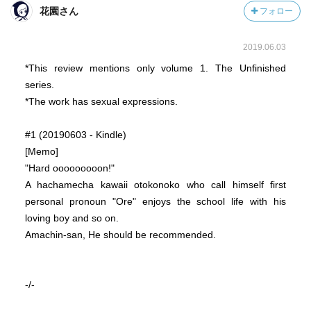
花園さん
フォロー
2019.06.03
*This review mentions only volume 1. The Unfinished
series.
*The work has sexual expressions.
#1 (20190603 - Kindle)
[Memo]
"Hard ooooooooon!"
A hachamecha kawaii otokonoko who call himself first
personal pronoun "Ore" enjoys the school life with his
loving boy and so on.
Amachin-san, He should be recommended.
-/-