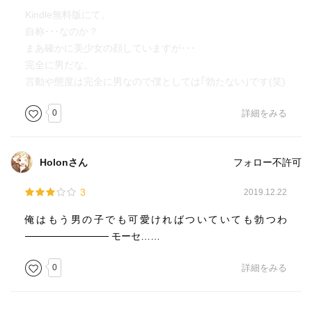
Kindle無料版にて。
自称･･･なのか？
まあ確かに美少女の顔していますが･･･
完全に男だな。
言動や態度は完全に男なので僕としては｢勃たない｣です(笑)
0
詳細をみる
Holonさん
フォロー不許可
3
2019.12.22
俺はもう男の子でも可愛ければついていても勃つわ
──────────── モーセ……
0
詳細をみる