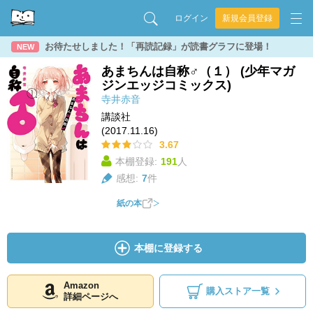
ログイン
新規会員登録
お待たせしました！「再読記録」が読書グラフに登場！
NEW
あまちんは自称♂（１） (少年マガ
ジンエッジコミックス)
寺井赤音
講談社
(2017.11.16)
3.67
本棚登録:
191
人
感想:
7
件
紙の本
本棚に登録する
Amazon
購入ストア一覧
詳細ページへ