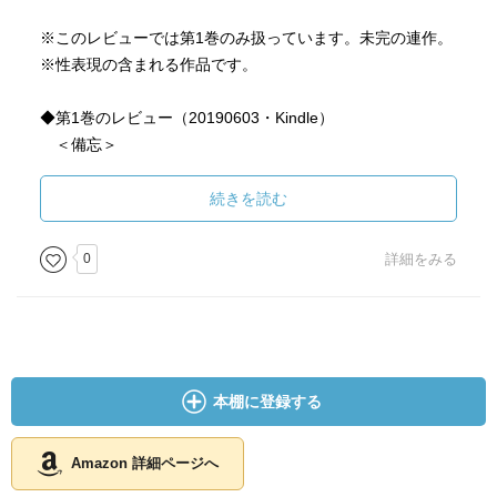
※このレビューでは第1巻のみ扱っています。未完の連作。
※性表現の含まれる作品です。
◆第1巻のレビュー（20190603・Kindle）
＜備忘＞
「勃つわー！」
一人称「俺」のハチャメチャ可愛い男子が、大好きな男子
続きを読む
やらなんやらとわちゃわちゃする学園物。
あまちんさんかなり推せる。
0
詳細をみる
本棚に登録する
Amazon 詳細ページへ