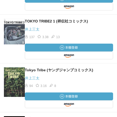
TOKYO TRIBE2 1 (祥伝社コミックス)
井上三太
137
3.38
13
Tokyo Tribe (ヤングジャンプコミックス)
井上三太
94
3.16
8