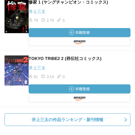
惨家 1 (ヤングチャンピオン・コミックス)
井上三太
70
2.75
5
TOKYO TRIBE2 2 (祥伝社コミックス)
井上三太
61
3.14
0
井上三太の作品ランキング・新刊情報