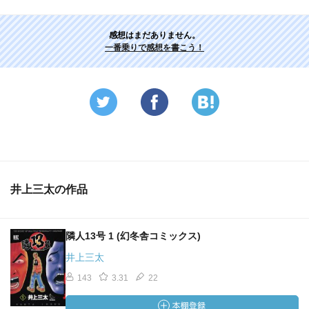
感想はまだありません。
一番乗りで感想を書こう！
井上三太の作品
隣人13号 1 (幻冬舎コミックス)
井上三太
143
3.31
22