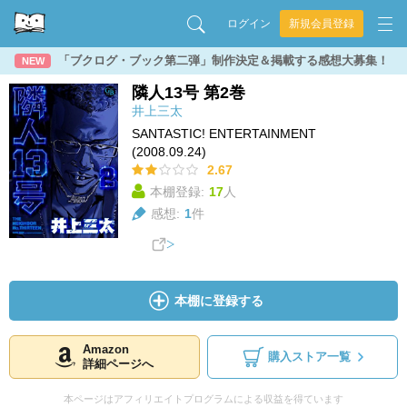
ログイン
新規会員登録
「ブクログ・ブック第二弾」制作決定＆掲載する感想大募集！
NEW
隣人13号 第2巻
井上三太
SANTASTIC! ENTERTAINMENT
(2008.09.24)
2.67
本棚登録:
17
人
感想:
1
件
本棚に登録する
Amazon
購入ストア一覧
詳細ページへ
本ページはアフィリエイトプログラムによる収益を得ています