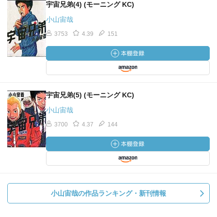
宇宙兄弟(4) (モーニング KC)
小山宙哉
3753
4.39
151
宇宙兄弟(5) (モーニング KC)
小山宙哉
3700
4.37
144
小山宙哉の作品ランキング・新刊情報