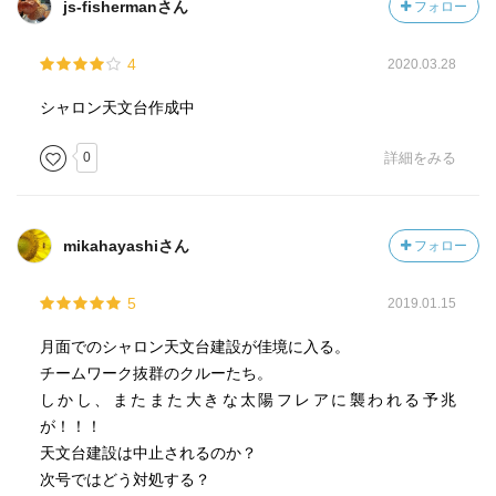
js-fishermanさん
フォロー
4
2020.03.28
シャロン天文台作成中
0
詳細をみる
mikahayashiさん
フォロー
5
2019.01.15
月面でのシャロン天文台建設が佳境に入る。
チームワーク抜群のクルーたち。
しかし、またまた大きな太陽フレアに襲われる予兆
が！！！
天文台建設は中止されるのか？
次号ではどう対処する？