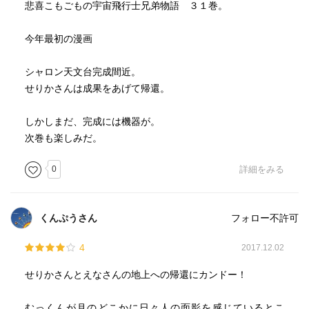
悲喜こもごもの宇宙飛行士兄弟物語 ３１巻。
今年最初の漫画
シャロン天文台完成間近。
せりかさんは成果をあげて帰還。
しかしまだ、完成には機器が。
次巻も楽しみだ。
0
詳細をみる
くんぷうさん
フォロー不許可
4
2017.12.02
せりかさんとえなさんの地上への帰還にカンドー！
むっくんが月のどこかに日々人の面影を感じているとこ