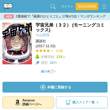
ログイン
新規会員登録
2週連続で『薬屋のひとりごと』17巻が1位！マンガランキング
NEW
宇宙兄弟（３２） (モーニングコミ
ックス)
小山宙哉
講談社
(2017.11.22)
4.36
本棚登録:
219
人
感想:
12
件
紙の本
本棚に登録する
Amazon
購入ストア一覧
詳細ページへ